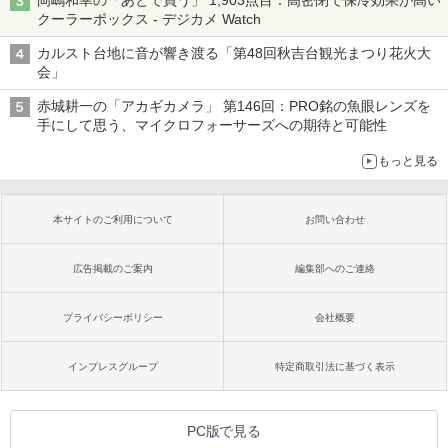
岡嶋和幸の「あとで買う」 1,903点目：高密閉で保冷効果が高い
クーラーボックス - デジカメ Watch
カルスト台地に音が響き渡る「第48回秋吉台観光まつり花火大
会」
赤城耕一の「アカギカメラ」 第146回：PRO銘の魚眼レンズを
手にして思う、マイクロフォーサーズへの期待と可能性
もっと見る
本サイトのご利用について
お問い合わせ
広告掲載のご案内
編集部へのご連絡
プライバシーポリシー
会社概要
インプレスグループ
特定商取引法に基づく表示
PC版で見る