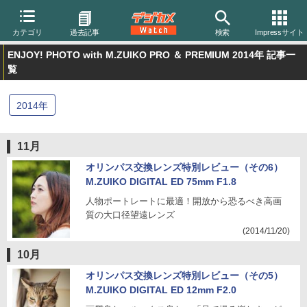
カテゴリ
過去記事
検索
Impressサイト
ENJOY! PHOTO with M.ZUIKO PRO ＆ PREMIUM 2014年 記事一
覧
2014
年
11月
オリンパス交換レンズ特別レビュー（その6）
M.ZUIKO DIGITAL ED 75mm F1.8
人物ポートレートに最適！開放から恐るべき高画
質の大口径望遠レンズ
(2014/11/20)
10月
オリンパス交換レンズ特別レビュー（その5）
M.ZUIKO DIGITAL ED 12mm F2.0