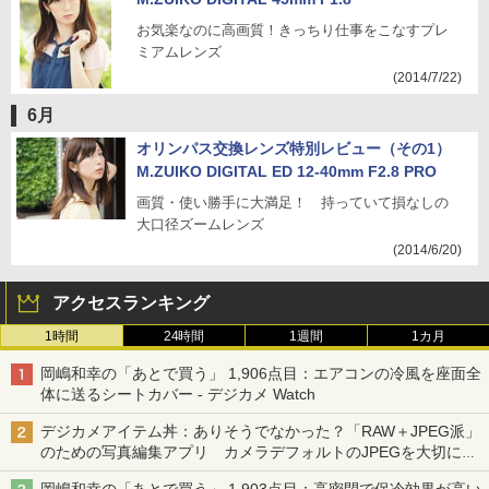
お気楽なのに高画質！きっちり仕事をこなすプレ
ミアムレンズ
(2014/7/22)
6月
オリンパス交換レンズ特別レビュー（その1）
M.ZUIKO DIGITAL ED 12-40mm F2.8 PRO
画質・使い勝手に大満足！ 持っていて損なしの
大口径ズームレンズ
(2014/6/20)
アクセスランキング
1時間
24時間
1週間
1カ月
岡嶋和幸の「あとで買う」 1,906点目：エアコンの冷風を座面全
体に送るシートカバー - デジカメ Watch
デジカメアイテム丼：ありそうでなかった？「RAW＋JPEG派」
のための写真編集アプリ カメラデフォルトのJPEGを大切にす
る「Filmator」