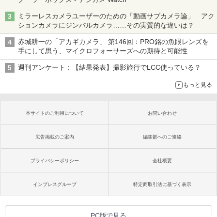
ミラーレスカメラユーザーのための「動画サブカメラ論」 アク
ションカメラにジンバルカメラ……その実質的な違いは？
赤城耕一の「アカギカメラ」 第146回：PRO銘の魚眼レンズを
手にして思う、マイクロフォーサーズへの期待と可能性
週刊アンケート：【結果発表】撮影旅行でLCC使っている？
もっと見る
本サイトのご利用について
お問い合わせ
広告掲載のご案内
編集部へのご連絡
プライバシーポリシー
会社概要
インプレスグループ
特定商取引法に基づく表示
PC版で見る