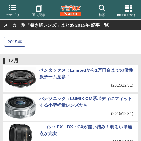
カテゴリ
過去記事
検索
Impressサイト
メーカー別「撒き餌レンズ」まとめ 2015年 記事一覧
2015
年
12月
ペンタックス：Limitedから1万円台までの個性
派チーム見参！
(2015/12/31)
パナソニック：LUMIX GM系ボディにフィット
する小型軽量レンズたち
(2015/12/31)
ニコン：FX・DX・CXが揃い踏み！明るい単焦
点が充実