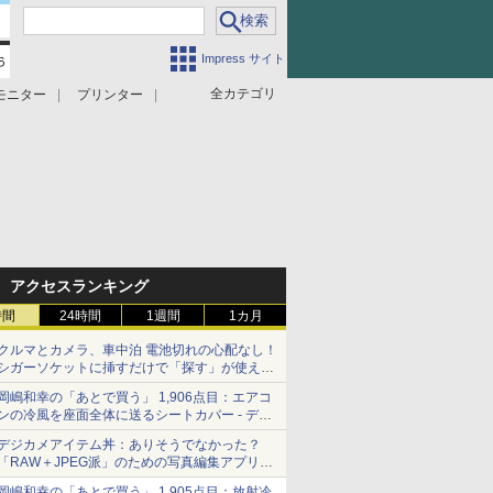
Impress サイト
全カテゴリ
モニター
プリンター
アクセスランキング
時間
24時間
1週間
1カ月
クルマとカメラ、車中泊 電池切れの心配なし！
シガーソケットに挿すだけで「探す」が使える
スマートタグ - デジカメ Watch
岡嶋和幸の「あとで買う」 1,906点目：エアコ
ンの冷風を座面全体に送るシートカバー - デジ
カメ Watch
デジカメアイテム丼：ありそうでなかった？
「RAW＋JPEG派」のための写真編集アプリ
カメラデフォルトのJPEGを大切にする
岡嶋和幸の「あとで買う」 1,905点目：放射冷