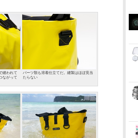
で縫われて
パーツ類も溶着仕立てだ。縫製はほぼ見当
つながって
たらない