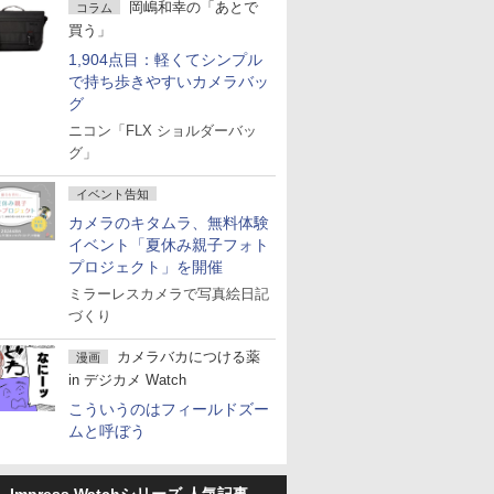
岡嶋和幸の「あとで
コラム
買う」
1,904点目：軽くてシンプル
で持ち歩きやすいカメラバッ
グ
ニコン「FLX ショルダーバッ
グ」
イベント告知
カメラのキタムラ、無料体験
イベント「夏休み親子フォト
プロジェクト」を開催
ミラーレスカメラで写真絵日記
づくり
カメラバカにつける薬
漫画
in デジカメ Watch
こういうのはフィールドズー
ムと呼ぼう