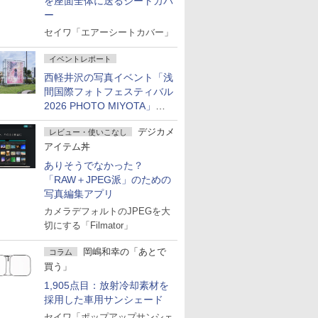
を座面全体に送るシートカバ
ー
セイワ「エアーシートカバー」
イベントレポート
西軽井沢の写真イベント「浅
間国際フォトフェスティバル
2026 PHOTO MIYOTA」が
開幕
デジカメ
レビュー・使いこなし
アイテム丼
ありそうでなかった？
「RAW＋JPEG派」のための
写真編集アプリ
カメラデフォルトのJPEGを大
切にする「Filmator」
岡嶋和幸の「あとで
コラム
買う」
1,905点目：放射冷却素材を
採用した車用サンシェード
セイワ「ポップアップサンシェ