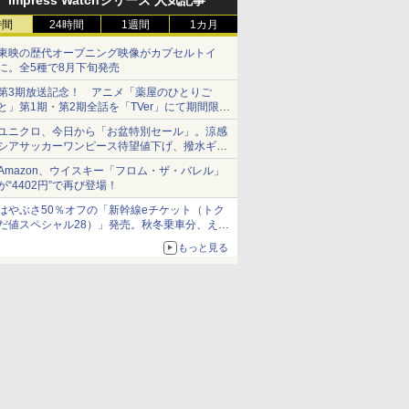
Impress Watchシリーズ 人気記事
時間
24時間
1週間
1カ月
東映の歴代オープニング映像がカプセルトイ
に。全5種で8月下旬発売
第3期放送記念！ アニメ「薬屋のひとりご
と」第1期・第2期全話を「TVer」にて期間限定
で順次無料配信開始
ユニクロ、今日から「お盆特別セール」。涼感
シアサッカーワンピース待望値下げ、撥水ギア
ショーツは1990円に
Amazon、ウイスキー「フロム・ザ・バレル」
が“4402円”で再び登場！
はやぶさ50％オフの「新幹線eチケット（トク
だ値スペシャル28）」発売。秋冬乗車分、えき
ねっと限定
もっと見る