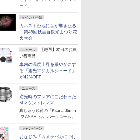
ード」
イベント告知
カルスト台地に音が響き渡る
「第48回秋吉台観光まつり花
火大会」
【厳選】本日のお買
ニュース
い得商品
車内の温度上昇を緩やかにす
る「遮光マジカルシェード」
が42%OFF
ニュース
逆光時のフレアにこだわった
Mマウントレンズ
真ちゅう鏡筒の「Ksana 35mm
f/2 ASPH. シルバークローム」
キャンペーン
おなじみ「カメラバカにつけ