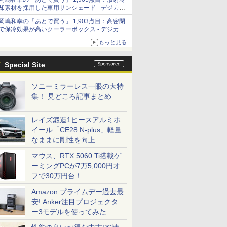
「Filmator」
却素材を採用した車用サンシェード - デジカメ
Watch
岡嶋和幸の「あとで買う」 1,903点目：高密閉
で保冷効果が高いクーラーボックス - デジカメ
Watch
もっと見る
Special Site
ソニーミラーレス一眼の大特
集！ 見どころ記事まとめ
レイズ鍛造1ピースアルミホ
イール「CE28 N-plus」軽量
なままに剛性を向上
マウス、RTX 5060 Ti搭載ゲ
ーミングPCが7万5,000円オ
フで30万円台！
Amazon プライムデー過去最
安! Anker注目プロジェクタ
ー3モデルを使ってみた