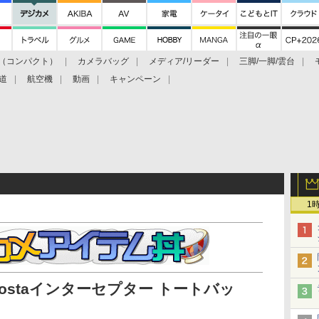
（コンパクト）
カメラバッグ
メディア/リーダー
三脚/一脚/雲台
道
航空機
動画
キャンペーン
1
ostaインターセプター トートバッ