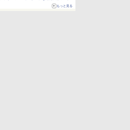
約1656kcal、総重量約527g！
もっと見る