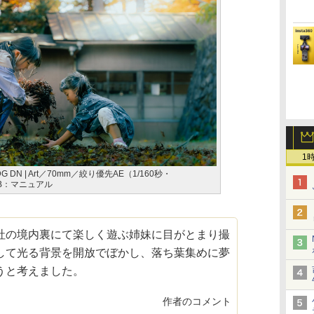
1
.8 DG DN | Art／70mm／絞り優先AE（1/160秒・
／WB：マニュアル
社の境内裏にて楽しく遊ぶ姉妹に目がとまり撮
して光る背景を開放でぼかし、落ち葉集めに夢
うと考えました。
作者のコメント