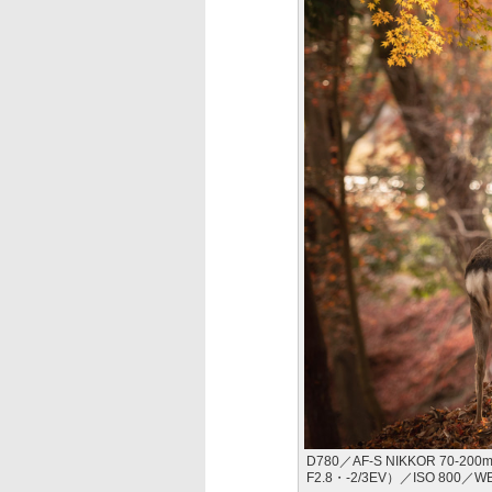
D780／AF-S NIKKOR 70-20
F2.8・-2/3EV）／ISO 800