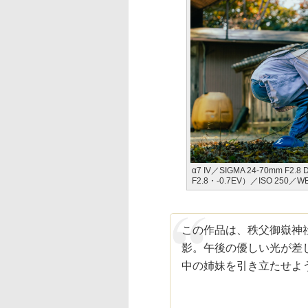
α7 IV／SIGMA 24-70mm F2
F2.8・-0.7EV）／ISO 250
この作品は、秩父御嶽神
影。午後の優しい光が差
中の姉妹を引き立たせよ