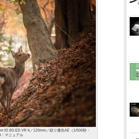
0mm f/2.8G ED VR II／120mm／絞り優先AE（1/500秒・
／WB：マニュアル