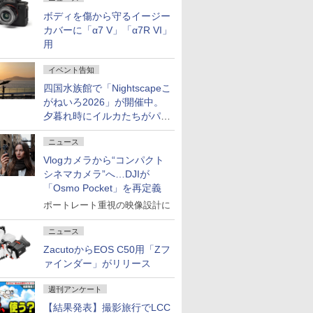
ボディを傷から守るイージー
カバーに「α7 V」「α7R VI」
用
イベント告知
四国水族館で「Nightscapeこ
がねいろ2026」が開催中。
夕暮れ時にイルカたちがパフ
ォーマンスを繰り広げる
ニュース
Vlogカメラから“コンパクト
シネマカメラ”へ…DJIが
「Osmo Pocket」を再定義
ポートレート重視の映像設計に
ニュース
ZacutoからEOS C50用「Zフ
ァインダー」がリリース
週刊アンケート
【結果発表】撮影旅行でLCC