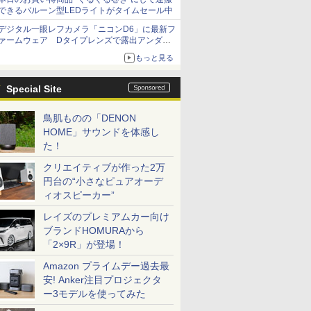
できるバルーン型LEDライトがタイムセール中
デジタル一眼レフカメラ「ニコンD6」に最新フ
ァームウェア Dタイプレンズで露出アンダー
になる現象の修正など
もっと見る
Special Site
鳥肌ものの「DENON
HOME」サウンドを体感し
た！
クリエイティブが作った2万
円台の“小さなピュアオーデ
ィオスピーカー”
レイズのプレミアムカー向け
ブランドHOMURAから
「2×9R」が登場！
Amazon プライムデー過去最
安! Anker注目プロジェクタ
ー3モデルを使ってみた