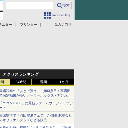
Impress サイト
全カテゴリ
モニター
プリンター
アクセスランキング
時間
24時間
1週間
1カ月
岡嶋和幸の「あとで買う」 1,903点目：高密閉
で保冷効果が高いクーラーボックス - デジカメ
Watch
「ニコンD780」に最新ファームウェアアップデ
ート
茨城空港で「羽田空港フェア」が開催 航空会社
のオリジナルグッズなども販売
本日のお買い得商品 “ぐるぐる巻き”にして運搬