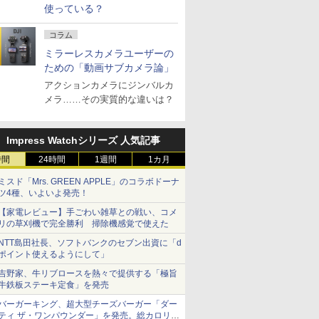
使っている？
コラム
ミラーレスカメラユーザーの
ための「動画サブカメラ論」
アクションカメラにジンバルカ
メラ……その実質的な違いは？
Impress Watchシリーズ 人気記事
時間
24時間
1週間
1カ月
ミスド「Mrs. GREEN APPLE」のコラボドーナ
ツ4種、いよいよ発売！
【家電レビュー】手ごわい雑草との戦い、コメ
リの草刈機で完全勝利 掃除機感覚で使えた
NTT島田社長、ソフトバンクのセブン出資に「d
ポイント使えるようにして」
吉野家、牛リブロースを熱々で提供する「極旨
牛鉄板ステーキ定食」を発売
バーガーキング、超大型チーズバーガー「ダー
ティ ザ・ワンパウンダー」を発売。総カロリー