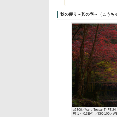
秋の便り～其の壱～（こうち
α6300／Vario-Tessar T* F
F7.1・-0.3EV）／ISO 100