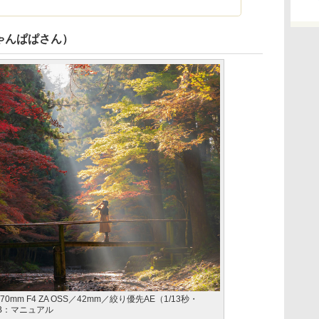
ゃんぱぱさん）
E 24-70mm F4 ZA OSS／42mm／絞り優先AE（1/13秒・
／WB：マニュアル