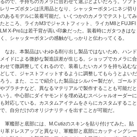
るので、手持ちのカメラに合わせて選ぶとよいだろう。ソフト
レリーズボタンは汎用品となり、シャッターボタンにネジ切り
のあるモデルに装着可能だ。いくつかのカメラでテストしてみ
たところ、ライカM3でジャストフィット、ライカM8とFUJIFI
LM X-Pro1は若干背が高い印象だった。装着時にガタつきはな
く、シャッターボタンの感触がしっかりと伝わってくる。
なお、本製品はいわゆる削り出し製品ではないため、ハンド
メイドによる微妙な製造誤差が生じる。ショップでカメラに合
わせて微調整してくれるので、装着したいカメラを持ち込むな
どして、ジャストフィットするように調整してもらうとよいだ
ろう。また、ここで紹介した製品はシルバー製だが、ゴールド
やプラチナなど、異なるマテリアルで製作することも可能だと
いう。中心部にダイヤモンドを埋め込むスペシャルオーダーに
も対応している。カスタムアイテムをさらにカスタムすること
で、自分だけのオリジナリティを出すことが可能だ。
軍艦部と底部には、M.Cutizのスキンを貼り付けてみた。貼
り革ドレスアップと異なり、軍艦部と底部にカッティングシー