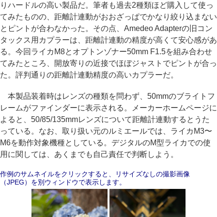
りハードルの高い製品だ。筆者も過去2種類ほど購入して使っ
てみたものの、距離計連動がおおざっぱでかなり絞り込まない
とピントが合わなかった。その点、Amedeo Adapterの旧コン
タックス用カプラーは、距離計連動の精度が高くて安心感があ
る。今回ライカM8とオプトンゾナー50mm F1.5を組み合わせ
てみたところ、開放寄りの近接でほぼジャストでピントが合っ
た。評判通りの距離計連動精度の高いカプラーだ。
本製品装着時はレンズの種類を問わず、50mmのブライトフ
レームがファインダーに表示される。メーカーホームページに
よると、50/85/135mmレンズについて距離計連動するとうた
っている。なお、取り扱い元のルミエールでは、ライカM3〜
M6を動作対象機種としている。デジタルのM型ライカでの使
用に関しては、あくまでも自己責任で判断しよう。
作例のサムネイルをクリックすると、リサイズなしの撮影画像
（JPEG）を別ウィンドウで表示します。