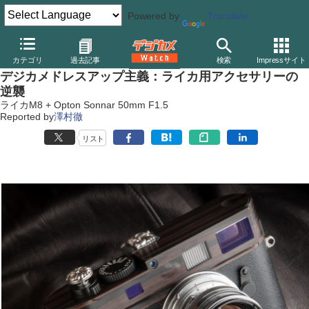
Powered by
Translate
デジカメ Watch
カメラ
レンジファインダーカメラ
ライカ
カテゴリ
過去記事
検索
Impressサイト
デジカメドレスアップ主義：ライカ用アクセサリーの
逆襲
ライカM8 + Opton Sonnar 50mm F1.5
Reported by
澤村徹
リスト