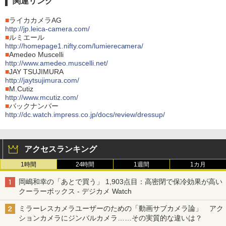
関連リンク
■
ライカカメラAG
http://jp.leica-camera.com/
■
ルミエール
http://homepage1.nifty.com/lumierecamera/
■
Amedeo Muscelli
http://www.amedeo.muscelli.net/
■
JAY TSUJIMURA
http://jaytsujimura.com/
■
M.Cutiz
http://www.mcutiz.com/
■
バックナンバー
http://dc.watch.impress.co.jp/docs/review/dressup/
アクセスランキング
1時間
24時間
1週間
1カ月
岡嶋和幸の「あとで買う」 1,903点目：高密閉で保冷効果が高い
クーラーボックス - デジカメ Watch
ミラーレスカメラユーザーのための「動画サブカメラ論」 アク
ションカメラにジンバルカメラ……その実質的な違いは？