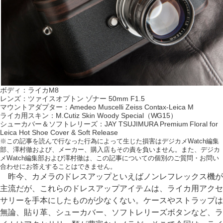
ボディ：ライカM8
レンズ：ツァイスオプトン ゾナー 50mm F1.5
マウントアダプター：Amedeo Muscelli Zeiss Contax-Leica M
ライカ用スキン：M.Cutiz Skin Woody Special（WG15）
シューカバー＆ソフトレリーズ：JAY TSUJIMURA Premium Floral for
Leica Hot Shoe Cover & Soft Release
※この記事を読んで行なった行為によって生じた損害はデジカメWatch編集
部、澤村徹および、メーカー、購入店もその責を負いません。また、デジカ
メWatch編集部および澤村徹は、この記事についての個別のご質問・お問い
合わせにお答えすることはできません。
昨今、カメラのドレスアップといえばノンレフレックス機が
主流だが、これらのドレスアップアイテムは、ライカ用アクセ
サリーを手本にしたものが少なくない。ケースやストラップは
無論、貼り革、シューカバー、ソフトレリーズボタンなど、ラ