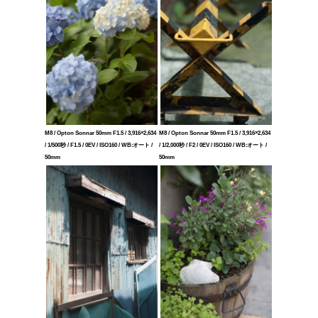
M8 / Opton Sonnar 50mm F1.5 / 3,916×2,634
M8 / Opton Sonnar 50mm F1.5 / 3,916×2,634
/ 1/500秒 / F1.5 / 0EV / ISO160 / WB:オート /
/ 1/2,000秒 / F2 / 0EV / ISO160 / WB:オート /
50mm
50mm