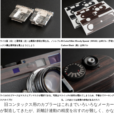
ライカ版（右）と通常版（左）は裏面の形状が異なる。ノンレフレ
M.CutizのSkin Woody Special（WG15）は48ドル（手
ックス機は通常版を選ぶようにしよう
Carbon Black（奥）は38ドル
ライカのロゴマークはマスクとアンマスクが選択できる。写真はマ
スイッチの刻印が隠れてしまうため、手書きでマーキング
スクタイプだ
る。このあたりは改善の余地があるだろう
旧コンタックス用のカプラーはこれまでいろいろなメーカー
が製造してきたが、距離計連動の精度を出すのが難しく、かな