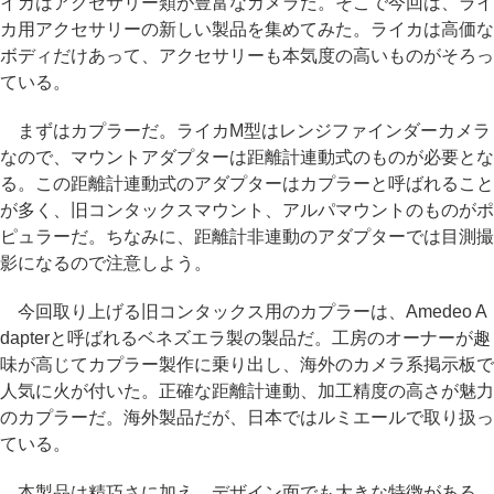
イカはアクセサリー類が豊富なカメラだ。そこで今回は、ライ
カ用アクセサリーの新しい製品を集めてみた。ライカは高価な
ボディだけあって、アクセサリーも本気度の高いものがそろっ
ている。
まずはカプラーだ。ライカM型はレンジファインダーカメラ
なので、マウントアダプターは距離計連動式のものが必要とな
る。この距離計連動式のアダプターはカプラーと呼ばれること
が多く、旧コンタックスマウント、アルパマウントのものがポ
ピュラーだ。ちなみに、距離計非連動のアダプターでは目測撮
影になるので注意しよう。
今回取り上げる旧コンタックス用のカプラーは、Amedeo A
dapterと呼ばれるベネズエラ製の製品だ。工房のオーナーが趣
味が高じてカプラー製作に乗り出し、海外のカメラ系掲示板で
人気に火が付いた。正確な距離計連動、加工精度の高さが魅力
のカプラーだ。海外製品だが、日本ではルミエールで取り扱っ
ている。
本製品は精巧さに加え、デザイン面でも大きな特徴がある。