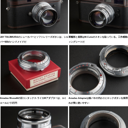
JAY TSUJIMURAのシューカバーとソフトレリーズボタンは、シル
軍艦部と底部はM.Cutizのスキンを貼っている。工作感覚
バー925のハンドメイドだ
ィングシートだ
Amedeo Muscelliの旧コンタックス-ライカMアダプターは、ルミ
Amedeo Adapterは板バネの代わりにロックボタンを採
エールにて3万円
れが実に使いやすい