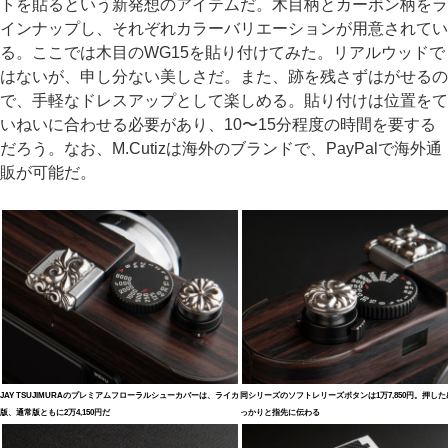
トを貼るという新発想のアイテムだ。木目柄とカーボン柄をラ
インナップし、それぞれカラーバリエーションが用意されてい
る。ここでは木目のWG15を貼り付けてみた。リアルウッドで
はないが、申し分ない美しさだ。また、跡を残さずはがせるの
で、手軽なドレスアップとして楽しめる。貼り付けは位置をて
いねいに合わせる必要があり、10〜15分程度の時間を要する
だろう。なお、M.Cutizは海外のブランドで、PayPalで海外通
販が可能だ。
JAY TSUJIMURAのプレミアムフローラルシューカバーは、ライカ
同シリーズのソフトレリーズボタンは1万7,850円。押し
版、通常版ともに2万4,150円だ
っかりと指先に伝わる