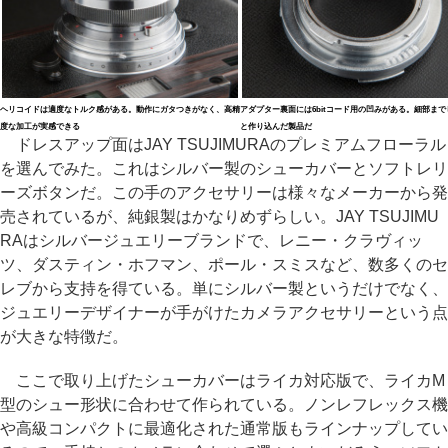
ヘリコイドは適度なトルク感がある。動作にガタつきがなく、高精
アダプター裏面には6bitコード用の凹みがある。細部まで
度な加工が実感できる
と作り込んだ製品だ
ドレスアップ面はJAY TSUJIMURAのプレミアムフローラル
を選んでみた。これはシルバー製のシューカバーとソフトレリ
ーズボタンだ。この手のアクセサリーは様々なメーカーから発
売されているが、純銀製はかなりめずらしい。JAY TSUJIMU
RAはシルバージュエリーブランドで、レニー・クラヴィッ
ツ、ダスティン・ホフマン、ポール・スミスなど、数多くのセ
レブから支持を得ている。単にシルバー製というだけでなく、
ジュエリーデザイナーが手がけたカメラアクセサリーという点
が大きな特徴だ。
ここで取り上げたシューカバーはライカ対応版で、ライカM
型のシュー形状に合わせて作られている。ノンレフレックス機
や高級コンパクトに最適化された通常版もラインナップしてい