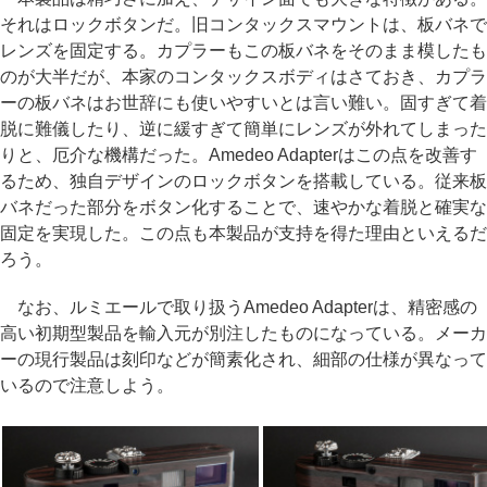
それはロックボタンだ。旧コンタックスマウントは、板バネで
レンズを固定する。カプラーもこの板バネをそのまま模したも
のが大半だが、本家のコンタックスボディはさておき、カプラ
ーの板バネはお世辞にも使いやすいとは言い難い。固すぎて着
脱に難儀したり、逆に緩すぎて簡単にレンズが外れてしまった
りと、厄介な機構だった。Amedeo Adapterはこの点を改善す
るため、独自デザインのロックボタンを搭載している。従来板
バネだった部分をボタン化することで、速やかな着脱と確実な
固定を実現した。この点も本製品が支持を得た理由といえるだ
ろう。
なお、ルミエールで取り扱うAmedeo Adapterは、精密感の
高い初期型製品を輸入元が別注したものになっている。メーカ
ーの現行製品は刻印などが簡素化され、細部の仕様が異なって
いるので注意しよう。