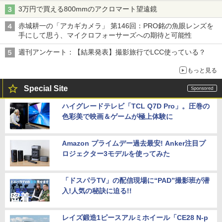
3万円で買える800mmのアクロマート望遠鏡
赤城耕一の「アカギカメラ」 第146回：PRO銘の魚眼レンズを
手にして思う、マイクロフォーサーズへの期待と可能性
週刊アンケート：【結果発表】撮影旅行でLCC使っている？
もっと見る
Special Site
ハイグレードテレビ「TCL Q7D Pro」。圧巻の
色彩美で映画＆ゲームが極上体験に
Amazon プライムデー過去最安! Anker注目プ
ロジェクター3モデルを使ってみた
「ドスパラTV」の配信現場に“PAD”撮影班が潜
入!人気の秘訣に迫る!!
レイズ鍛造1ピースアルミホイール「CE28 N-p