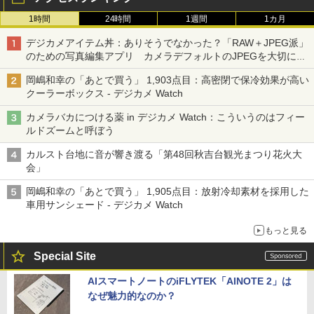
1時間
24時間
1週間
1カ月
デジカメアイテム丼：ありそうでなかった？「RAW＋JPEG派」
のための写真編集アプリ カメラデフォルトのJPEGを大切にす
る「Filmator」
岡嶋和幸の「あとで買う」 1,903点目：高密閉で保冷効果が高い
クーラーボックス - デジカメ Watch
カメラバカにつける薬 in デジカメ Watch：こういうのはフィー
ルドズームと呼ぼう
カルスト台地に音が響き渡る「第48回秋吉台観光まつり花火大
会」
岡嶋和幸の「あとで買う」 1,905点目：放射冷却素材を採用した
車用サンシェード - デジカメ Watch
もっと見る
Special Site
AIスマートノートのiFLYTEK「AINOTE 2」は
なぜ魅力的なのか？