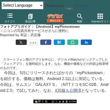
Powered by
Translate
デジカメ Watch
PC/モバイル関連
アプリ/ソフトウェア
その他
カテゴリ
過去記事
検索
Impressサイト
フォトアプリガイド：【Android】myPicturetown
～ニコンの写真共有サービスがさらに便利に
Reported by 本誌：武石修
リスト
スマートフォン用のアプリを中心に、デジカメWatchがピックアップした
「フォトアプリ」を随時紹介します。なお、機能や価格などの内容は執筆時
のものです。
今回は、5日にリリースされたばかりの「myPicturetown」
を紹介する。価格は無料。Android 2.1以上に対応している。
今回は、サムスン「GALAXY S」（NTTドコモSC-02B、Andr
oid 2.3）で試してみた。なお、
iOS版も公開済
となっている。