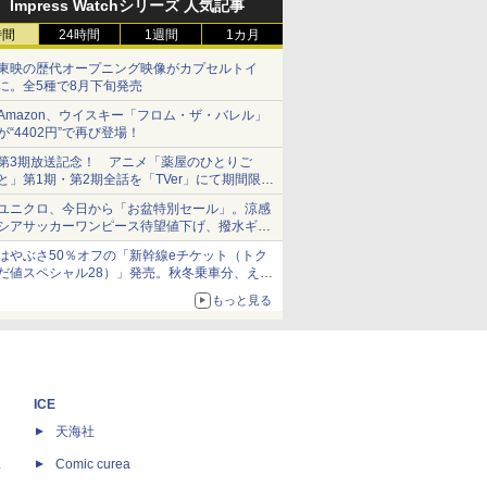
Impress Watchシリーズ 人気記事
時間
24時間
1週間
1カ月
東映の歴代オープニング映像がカプセルトイ
に。全5種で8月下旬発売
Amazon、ウイスキー「フロム・ザ・バレル」
が“4402円”で再び登場！
第3期放送記念！ アニメ「薬屋のひとりご
と」第1期・第2期全話を「TVer」にて期間限定
で順次無料配信開始
ユニクロ、今日から「お盆特別セール」。涼感
シアサッカーワンピース待望値下げ、撥水ギア
ショーツは1990円に
はやぶさ50％オフの「新幹線eチケット（トク
だ値スペシャル28）」発売。秋冬乗車分、えき
ねっと限定
もっと見る
ICE
天海社
ス
Comic curea