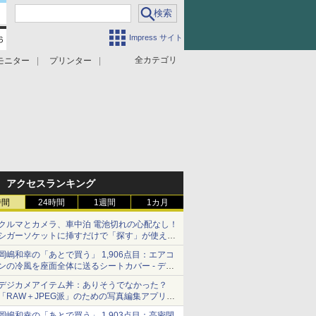
Impress サイト
全カテゴリ
モニター
プリンター
アクセスランキング
時間
24時間
1週間
1カ月
クルマとカメラ、車中泊 電池切れの心配なし！
シガーソケットに挿すだけで「探す」が使える
スマートタグ - デジカメ Watch
岡嶋和幸の「あとで買う」 1,906点目：エアコ
ンの冷風を座面全体に送るシートカバー - デジ
カメ Watch
デジカメアイテム丼：ありそうでなかった？
「RAW＋JPEG派」のための写真編集アプリ
カメラデフォルトのJPEGを大切にする
岡嶋和幸の「あとで買う」 1,903点目：高密閉