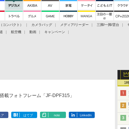
（コンパクト）
カメラバッグ
メディア/リーダー
三脚/一脚/雲台
道
航空機
動画
キャンペーン
1
イ搭載フォトフレーム「JF-DPF315」
ェア
はてブ
note
LinkedIn