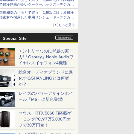
「Filmator」
で保冷効果が高いクーラーボックス - デジカメ
Watch
岡嶋和幸の「あとで買う」 1,905点目：放射冷
却素材を採用した車用サンシェード - デジカメ
Watch
もっと見る
Special Site
エントリーなのに脅威の実
力!「Osprey」Noble Audioワ
イヤレスイヤフォン4機種を
一気に聴く
総合オーディオブランドに進
化するSHANLINGとは何者
か？
レイズのパワーデザインホイ
ール「M6」に新色登場!!
マウス、RTX 5060 Ti搭載ゲ
ーミングPCが7万5,000円オ
フで30万円台！