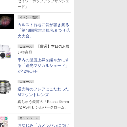
セイワ「ポップアップサンシェ
ード」
イベント告知
カルスト台地に音が響き渡る
「第48回秋吉台観光まつり花
火大会」
【厳選】本日のお買
ニュース
い得商品
車内の温度上昇を緩やかにす
る「遮光マジカルシェード」
が42%OFF
ニュース
逆光時のフレアにこだわった
Mマウントレンズ
真ちゅう鏡筒の「Ksana 35mm
f/2 ASPH. シルバークローム」
キャンペーン
おなじみ「カメラバカにつけ