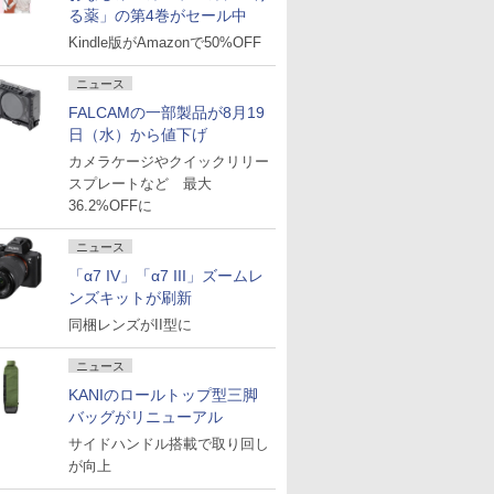
る薬」の第4巻がセール中
Kindle版がAmazonで50%OFF
ニュース
FALCAMの一部製品が8月19
日（水）から値下げ
カメラケージやクイックリリー
スプレートなど 最大
36.2%OFFに
ニュース
「α7 IV」「α7 III」ズームレ
ンズキットが刷新
同梱レンズがII型に
ニュース
KANIのロールトップ型三脚
バッグがリニューアル
サイドハンドル搭載で取り回し
が向上