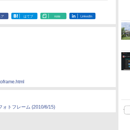
ェア
はてブ
note
LinkedIn
toframe.html
トフレーム (2010/6/15)