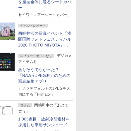
を座面全体に送るシートカバ
ー
セイワ「エアーシートカバー」
イベントレポート
西軽井沢の写真イベント「浅
間国際フォトフェスティバル
2026 PHOTO MIYOTA」が
開幕
デジカメ
レビュー・使いこなし
アイテム丼
ありそうでなかった？
「RAW＋JPEG派」のための
写真編集アプリ
カメラデフォルトのJPEGを大
切にする「Filmator」
岡嶋和幸の「あとで
コラム
買う」
1,905点目：放射冷却素材を
採用した車用サンシェード