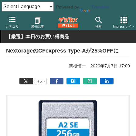
Powered by
Translate
デジカメ Watch
撮影用品
記録メディア/カードリーダー
カテゴリ
過去記事
検索
Impressサイト
【厳選】本日のお買い得商品
NextorageのCFexpress Type-Aが25%OFFに
関根慎一
2026年7月7日 17:00
リスト