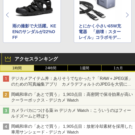
雨の撮影で大活躍。KE
とにかく小さい65W充
ENのサンダルが22%O
電器 「崩壊：スター
FF
レイル」コラボモデル
も
アクセスランキング
1時間
24時間
1週間
1カ月
デジカメアイテム丼：ありそうでなかった？「RAW＋JPEG派」
のための写真編集アプリ カメラデフォルトのJPEGを大切にす
る「Filmator」
岡嶋和幸の「あとで買う」 1,903点目：高密閉で保冷効果が高い
クーラーボックス - デジカメ Watch
カメラバカにつける薬 in デジカメ Watch：こういうのはフィー
ルドズームと呼ぼう
岡嶋和幸の「あとで買う」 1,905点目：放射冷却素材を採用した
車用サンシェード - デジカメ Watch