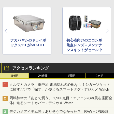
ナカバヤシのドライボ
初心者向けのニコン単
ックス11Lが58%OFF
焦点レンズ＋メンテナ
ンスキットがセール中
アクセスランキング
1時間
24時間
1週間
1カ月
クルマとカメラ、車中泊 電池切れの心配なし！シガーソケット
に挿すだけで「探す」が使えるスマートタグ - デジカメ Watch
岡嶋和幸の「あとで買う」 1,906点目：エアコンの冷風を座面全
体に送るシートカバー - デジカメ Watch
デジカメアイテム丼：ありそうでなかった？「RAW＋JPEG派」