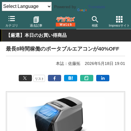
Powered by
Translate
デジカメ Watch
撮影情報
カテゴリ
過去記事
検索
Impressサイト
【厳選】本日のお買い得商品
最長8時間稼働のポータブルエアコンが40%OFF
本誌：佐藤拓
2026年5月18日 19:01
リスト