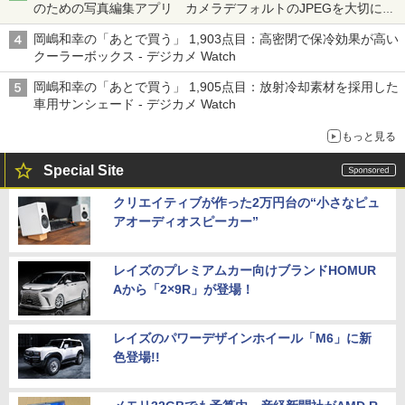
のための写真編集アプリ カメラデフォルトのJPEGを大切にす
る「Filmator」
岡嶋和幸の「あとで買う」 1,903点目：高密閉で保冷効果が高い
クーラーボックス - デジカメ Watch
岡嶋和幸の「あとで買う」 1,905点目：放射冷却素材を採用した
車用サンシェード - デジカメ Watch
もっと見る
Special Site
クリエイティブが作った2万円台の“小さなピュ
アオーディオスピーカー”
レイズのプレミアムカー向けブランドHOMUR
Aから「2×9R」が登場！
レイズのパワーデザインホイール「M6」に新
色登場!!