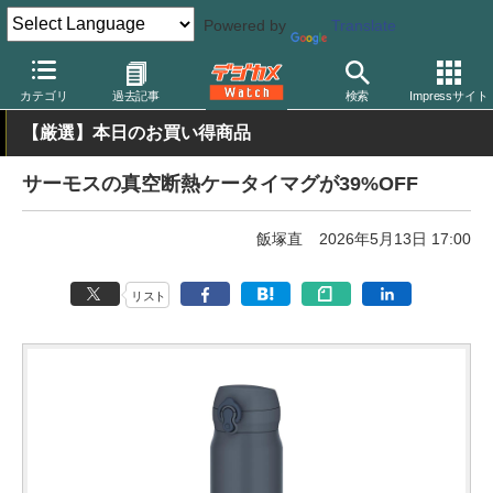
Powered by
Translate
デジカメ Watch
撮影用品
カテゴリ
過去記事
検索
Impressサイト
【厳選】本日のお買い得商品
サーモスの真空断熱ケータイマグが39%OFF
飯塚直
2026年5月13日 17:00
リスト