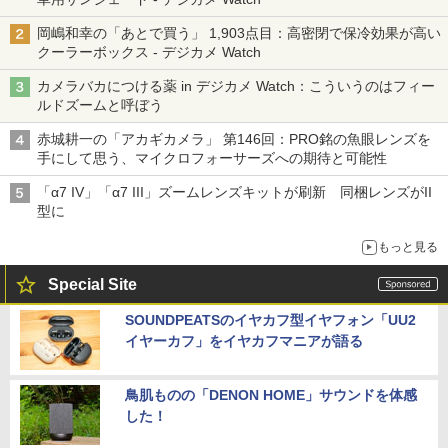
岡嶋和幸の「あとで買う」 1,903点目：高密閉で保冷効果が高い
クーラーボックス - デジカメ Watch
カメラバカにつける薬 in デジカメ Watch：こういうのはフィー
ルドズームと呼ぼう
赤城耕一の「アカギカメラ」 第146回：PRO銘の魚眼レンズを
手にして思う、マイクロフォーサーズへの期待と可能性
「α7 IV」「α7 III」ズームレンズキットが刷新 同梱レンズがII
型に
もっと見る
Special Site
SOUNDPEATSのイヤカフ型イヤフォン「UU2
イヤーカフ」をイヤカフマニアが語る
鳥肌ものの「DENON HOME」サウンドを体感
した！