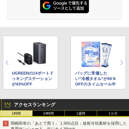
UGREENの14ポートド
バッグに常備した
ッキングステーション
い“冷感タオル”が40％
が43%OFF
OFFのタイムセール中
アクセスランキング
1時間
24時間
1週間
1カ月
岡嶋和幸の「あとで買う」 1,905点目：放射冷却素材を採用した
車用サンシェード - デジカメ Watch