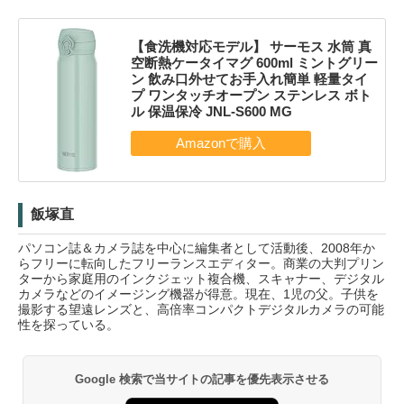
【食洗機対応モデル】 サーモス 水筒 真
空断熱ケータイマグ 600ml ミントグリー
ン 飲み口外せてお手入れ簡単 軽量タイ
プ ワンタッチオープン ステンレス ボト
ル 保温保冷 JNL-S600 MG
飯塚直
パソコン誌＆カメラ誌を中心に編集者として活動後、2008年か
らフリーに転向したフリーランスエディター。商業の大判プリン
ターから家庭用のインクジェット複合機、スキャナー、デジタル
カメラなどのイメージング機器が得意。現在、1児の父。子供を
撮影する望遠レンズと、高倍率コンパクトデジタルカメラの可能
性を探っている。
Google 検索で当サイトの記事を優先表示させる