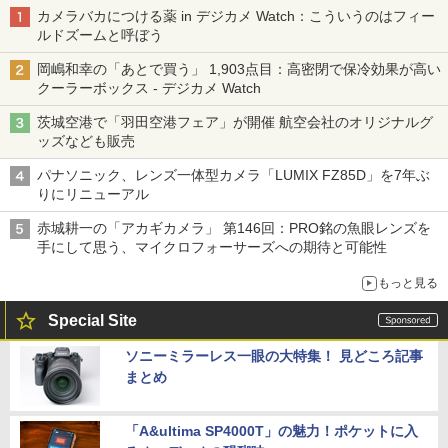
カメラバカにつける薬 in デジカメ Watch：こういうのはフィー
ルドズームと呼ぼう
岡嶋和幸の「あとで買う」 1,903点目：高密閉で保冷効果が高い
クーラーボックス - デジカメ Watch
茨城空港で「羽田空港フェア」が開催 航空会社のオリジナルグ
ッズなども販売
パナソニック、レンズ一体型カメラ「LUMIX FZ85D」を7年ぶ
りにリニューアル
赤城耕一の「アカギカメラ」 第146回：PRO銘の魚眼レンズを
手にして思う、マイクロフォーサーズへの期待と可能性
もっと見る
Special Site
ソニーミラーレス一眼の大特集！ 見どころ記事
まとめ
「A&ultima SP4000T」の魅力！ポケットに入