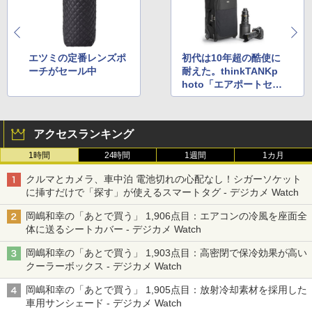
エツミの定番レンズポ
初代は10年超の酷使に
ーチがセール中
耐えた。thinkTANKp
hoto「エアポートセキ
ュリティV3.0」が10%
OFF
アクセスランキング
1時間
24時間
1週間
1カ月
クルマとカメラ、車中泊 電池切れの心配なし！シガーソケット
に挿すだけで「探す」が使えるスマートタグ - デジカメ Watch
岡嶋和幸の「あとで買う」 1,906点目：エアコンの冷風を座面全
体に送るシートカバー - デジカメ Watch
岡嶋和幸の「あとで買う」 1,903点目：高密閉で保冷効果が高い
クーラーボックス - デジカメ Watch
岡嶋和幸の「あとで買う」 1,905点目：放射冷却素材を採用した
車用サンシェード - デジカメ Watch