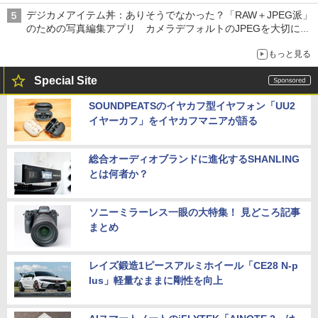
デジカメアイテム丼：ありそうでなかった？「RAW＋JPEG派」
のための写真編集アプリ カメラデフォルトのJPEGを大切にす
る「Filmator」
もっと見る
Special Site
SOUNDPEATSのイヤカフ型イヤフォン「UU2
イヤーカフ」をイヤカフマニアが語る
総合オーディオブランドに進化するSHANLING
とは何者か？
ソニーミラーレス一眼の大特集！ 見どころ記事
まとめ
レイズ鍛造1ピースアルミホイール「CE28 N-p
lus」軽量なままに剛性を向上