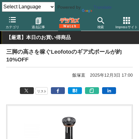
Powered by
Translate
デジカメ Watch
撮影用品
三脚/一脚/雲台
カテゴリ
過去記事
検索
Impressサイト
【厳選】本日のお買い得商品
三脚の高さを稼ぐLeofotoのギア式ポールが約
10%OFF
飯塚直
2025年12月3日 17:00
リスト