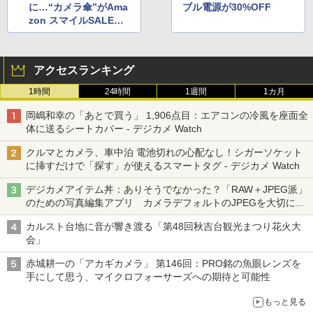
に…“カメラ傘”がAma
ブル電源が30%OFF
zon スマイルSALEで2
5％OFFに
アクセスランキング
1時間
24時間
1週間
1カ月
岡嶋和幸の「あとで買う」 1,906点目：エアコンの冷風を座面全
体に送るシートカバー - デジカメ Watch
クルマとカメラ、車中泊 電池切れの心配なし！シガーソケット
に挿すだけで「探す」が使えるスマートタグ - デジカメ Watch
デジカメアイテム丼：ありそうでなかった？「RAW＋JPEG派」
のための写真編集アプリ カメラデフォルトのJPEGを大切にす
る「Filmator」
カルスト台地に音が響き渡る「第48回秋吉台観光まつり花火大
会」
赤城耕一の「アカギカメラ」 第146回：PRO銘の魚眼レンズを
手にして思う、マイクロフォーサーズへの期待と可能性
もっと見る