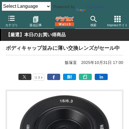
Powered by
Translate
デジカメ Watch
レンズ
交換レンズ
カテゴリ
過去記事
検索
Impressサイト
【厳選】本日のお買い得商品
ボディキャップ並みに薄い交換レンズがセール中
飯塚直
2025年10月31日 17:00
リスト