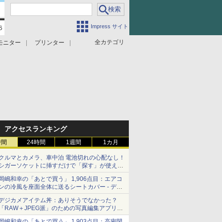
Impress サイト
全カテゴリ
モニター
プリンター
アクセスランキング
時間
24時間
1週間
1カ月
クルマとカメラ、車中泊 電池切れの心配なし！
シガーソケットに挿すだけで「探す」が使える
スマートタグ - デジカメ Watch
岡嶋和幸の「あとで買う」 1,906点目：エアコ
ンの冷風を座面全体に送るシートカバー - デジ
カメ Watch
デジカメアイテム丼：ありそうでなかった？
「RAW＋JPEG派」のための写真編集アプリ
カメラデフォルトのJPEGを大切にする
岡嶋和幸の「あとで買う」 1,903点目：高密閉