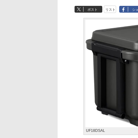
ポスト
リスト
シ
UF18DSAL