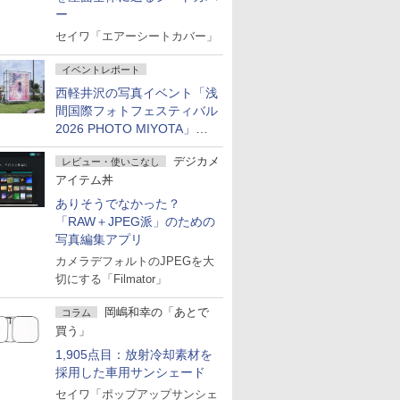
ー
セイワ「エアーシートカバー」
イベントレポート
西軽井沢の写真イベント「浅
間国際フォトフェスティバル
2026 PHOTO MIYOTA」が
開幕
デジカメ
レビュー・使いこなし
アイテム丼
ありそうでなかった？
「RAW＋JPEG派」のための
写真編集アプリ
カメラデフォルトのJPEGを大
切にする「Filmator」
岡嶋和幸の「あとで
コラム
買う」
1,905点目：放射冷却素材を
採用した車用サンシェード
セイワ「ポップアップサンシェ