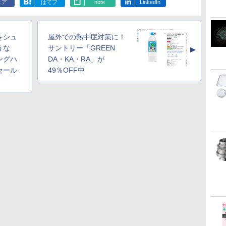
ェア
はてブ
note
LinkedIn
をシュ
屋外での熱中症対策に！
うな
サントリー「GREEN
▲
ングハ
DA・KA・RA」が
セール
49％OFF中