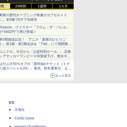
時間
24時間
1週間
1カ月
東映の歴代オープニング映像がカプセルトイ
に。全5種で8月下旬発売
Amazon、ウイスキー「フロム・ザ・バレル」
が“4402円”で再び登場！
第3期放送記念！ アニメ「薬屋のひとりご
と」第1期・第2期全話を「TVer」にて期間限定
で順次無料配信開始
ユニクロ、今日から「お盆特別セール」。涼感
シアサッカーワンピース待望値下げ、撥水ギア
ショーツは1990円に
はやぶさ50％オフの「新幹線eチケット（トク
だ値スペシャル28）」発売。秋冬乗車分、えき
ねっと限定
もっと見る
ICE
天海社
ス
Comic curea
impress QuickBooks