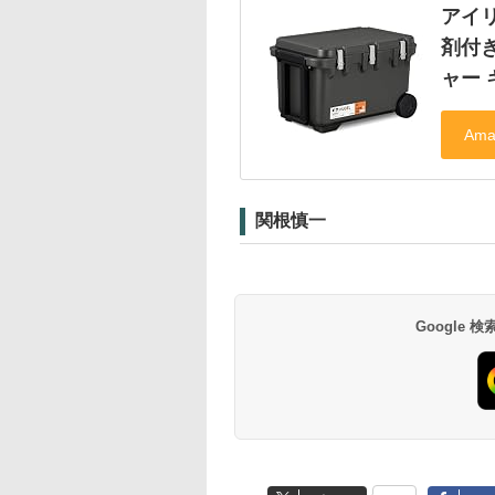
アイ
剤付き
ャー キ
関根慎一
Google