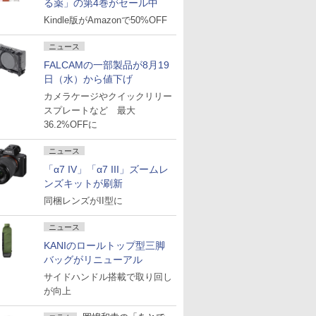
る薬」の第4巻がセール中
Kindle版がAmazonで50%OFF
ニュース
FALCAMの一部製品が8月19
日（水）から値下げ
カメラケージやクイックリリー
スプレートなど 最大
36.2%OFFに
ニュース
「α7 IV」「α7 III」ズームレ
ンズキットが刷新
同梱レンズがII型に
ニュース
KANIのロールトップ型三脚
バッグがリニューアル
サイドハンドル搭載で取り回し
が向上