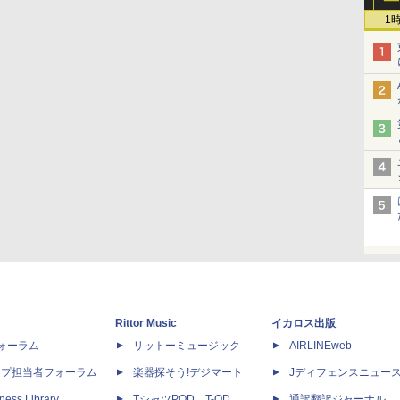
1
Rittor Music
イカロス出版
dフォーラム
リットーミュージック
AIRLINEweb
ップ担当者フォーラム
楽器探そう!デジマート
Jディフェンスニュー
ness Library
TシャツPOD T-OD
通訳翻訳ジャーナル