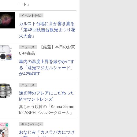
ード」
イベント告知
カルスト台地に音が響き渡る
「第48回秋吉台観光まつり花
火大会」
【厳選】本日のお買
ニュース
い得商品
車内の温度上昇を緩やかにす
る「遮光マジカルシェード」
が42%OFF
ニュース
逆光時のフレアにこだわった
Mマウントレンズ
真ちゅう鏡筒の「Ksana 35mm
f/2 ASPH. シルバークローム」
キャンペーン
おなじみ「カメラバカにつけ