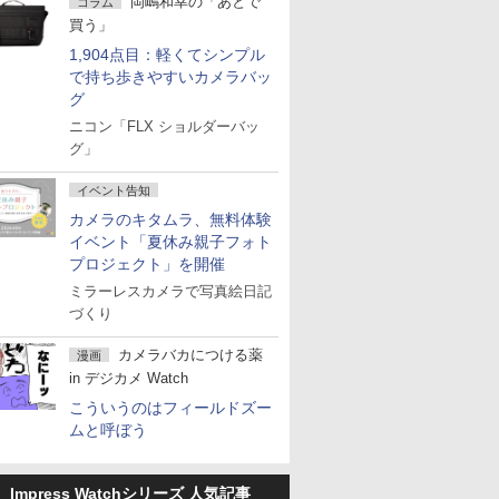
岡嶋和幸の「あとで
コラム
買う」
1,904点目：軽くてシンプル
で持ち歩きやすいカメラバッ
グ
ニコン「FLX ショルダーバッ
グ」
イベント告知
カメラのキタムラ、無料体験
イベント「夏休み親子フォト
プロジェクト」を開催
ミラーレスカメラで写真絵日記
づくり
カメラバカにつける薬
漫画
in デジカメ Watch
こういうのはフィールドズー
ムと呼ぼう
Impress Watchシリーズ 人気記事