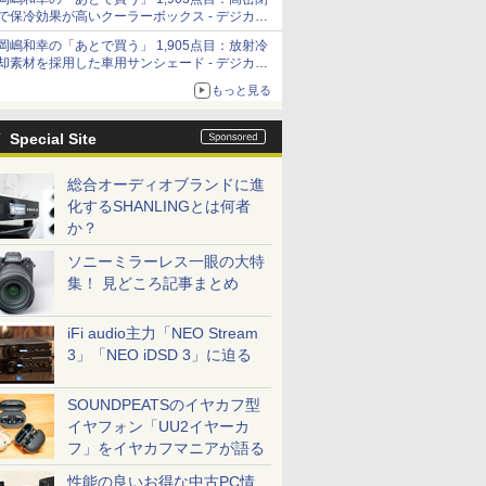
「Filmator」
で保冷効果が高いクーラーボックス - デジカメ
Watch
岡嶋和幸の「あとで買う」 1,905点目：放射冷
却素材を採用した車用サンシェード - デジカメ
Watch
もっと見る
Special Site
総合オーディオブランドに進
化するSHANLINGとは何者
か？
ソニーミラーレス一眼の大特
集！ 見どころ記事まとめ
iFi audio主力「NEO Stream
3」「NEO iDSD 3」に迫る
SOUNDPEATSのイヤカフ型
イヤフォン「UU2イヤーカ
フ」をイヤカフマニアが語る
性能の良いお得な中古PC情