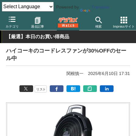
Powered by
Translate
デジカメ Watch
撮影用品
カテゴリ
過去記事
検索
Impressサイト
【厳選】本日のお買い得商品
ハイコーキのコードレスファンが30%OFFのセー
ル中
関根慎一
2025年6月10日 17:31
リスト