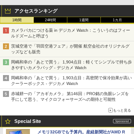
アクセスランキング
1時間
24時間
1週間
1カ月
カメラバカにつける薬 in デジカメ Watch：こういうのはフィー
ルドズームと呼ぼう
茨城空港で「羽田空港フェア」が開催 航空会社のオリジナルグ
ッズなども販売
岡嶋和幸の「あとで買う」 1,904点目：軽くてシンプルで持ち歩
きやすいカメラバッグ - デジカメ Watch
岡嶋和幸の「あとで買う」 1,903点目：高密閉で保冷効果が高い
クーラーボックス - デジカメ Watch
赤城耕一の「アカギカメラ」 第146回：PRO銘の魚眼レンズを
手にして思う、マイクロフォーサーズへの期待と可能性
もっと見る
Special Site
メモリ32GBでも予算内。産経新聞社がAMD R