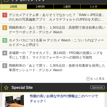
1時間
24時間
1週間
1カ月
デジカメアイテム丼：ありそうでなかった？「RAW＋JPEG派」
のための写真編集アプリ カメラデフォルトのJPEGを大切にす
る「Filmator」
岡嶋和幸の「あとで買う」 1,903点目：高密閉で保冷効果が高い
クーラーボックス - デジカメ Watch
カメラバカにつける薬 in デジカメ Watch：こういうのはフィー
ルドズームと呼ぼう
赤城耕一の「アカギカメラ」 第146回：PRO銘の魚眼レンズを
手にして思う、マイクロフォーサーズへの期待と可能性
岡嶋和幸の「あとで買う」 1,905点目：放射冷却素材を採用した
車用サンシェード - デジカメ Watch
もっと見る
Special Site
性能の良いお得な中古PC情報はこのページで
チェック！