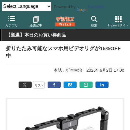
Powered by
Translate
デジカメ Watch
PC/モバイル関連
スマートフォン
カテゴリ
過去記事
検索
Impressサイト
【厳選】本日のお買い得商品
折りたたみ可能なスマホ用ビデオリグが15%OFF
中
本誌：折本幸治
2025年6月2日 17:00
リスト