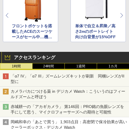
フロントポケットを搭
単体で自立＆昇降／高
載したACEのスーツケ
さ2mのポートレイト
ースがセール中…機内
向け白背景が15%OFF
持ち込み対応サイズも
アクセスランキング
1時間
24時間
1週間
1カ月
「α7 IV」「α7 III」ズームレンズキットが刷新 同梱レンズがII
型に
カメラバカにつける薬 in デジカメ Watch：こういうのはフィー
ルドズームと呼ぼう
赤城耕一の「アカギカメラ」 第146回：PRO銘の魚眼レンズを
手にして思う、マイクロフォーサーズへの期待と可能性
岡嶋和幸の「あとで買う」 1,903点目：高密閉で保冷効果が高い
クーラーボックス - デジカメ Watch