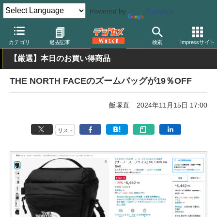
Powered by
Translate
デジカメ Watch
撮影用品
カメラバッグ
カテゴリ
過去記事
検索
Impressサイト
【厳選】本日のお買い得商品
THE NORTH FACEのズームバッグが19％OFF
飯塚直
2024年11月15日 17:00
リスト