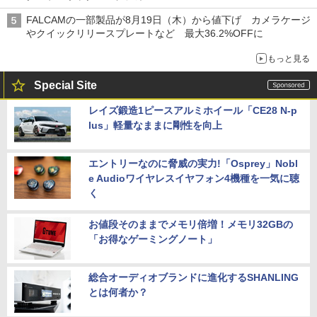
FALCAMの一部製品が8月19日（木）から値下げ カメラケージ
やクイックリリースプレートなど 最大36.2%OFFに
もっと見る
Special Site
レイズ鍛造1ピースアルミホイール「CE28 N-p
lus」軽量なままに剛性を向上
エントリーなのに脅威の実力!「Osprey」Nobl
e Audioワイヤレスイヤフォン4機種を一気に聴
く
お値段そのままでメモリ倍増！メモリ32GBの
「お得なゲーミングノート」
総合オーディオブランドに進化するSHANLING
とは何者か？