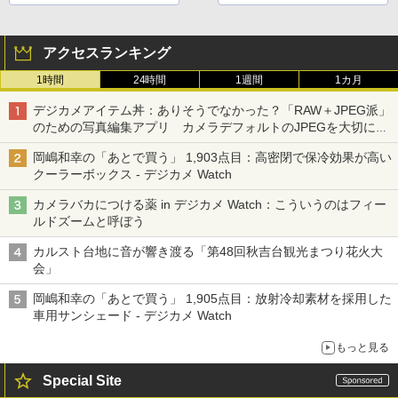
Dやマグネットレンズ
キャップセットも値引
き対象
アクセスランキング
1時間
24時間
1週間
1カ月
デジカメアイテム丼：ありそうでなかった？「RAW＋JPEG派」
のための写真編集アプリ カメラデフォルトのJPEGを大切にす
る「Filmator」
岡嶋和幸の「あとで買う」 1,903点目：高密閉で保冷効果が高い
クーラーボックス - デジカメ Watch
カメラバカにつける薬 in デジカメ Watch：こういうのはフィー
ルドズームと呼ぼう
カルスト台地に音が響き渡る「第48回秋吉台観光まつり花火大
会」
岡嶋和幸の「あとで買う」 1,905点目：放射冷却素材を採用した
車用サンシェード - デジカメ Watch
もっと見る
Special Site