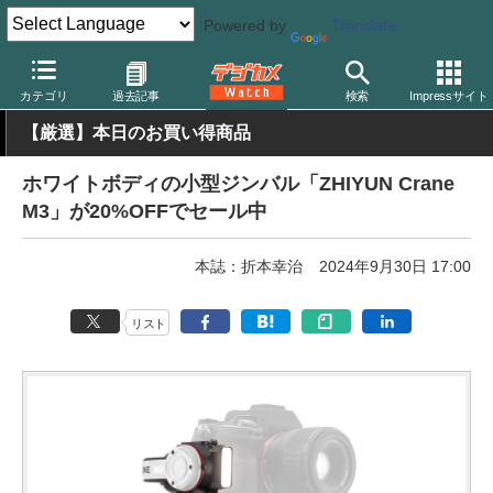
Powered by
Translate
デジカメ Watch
撮影用品
ジンバル
カテゴリ
過去記事
検索
Impressサイト
【厳選】本日のお買い得商品
ホワイトボディの小型ジンバル「ZHIYUN Crane
M3」が20%OFFでセール中
本誌：折本幸治
2024年9月30日 17:00
リスト