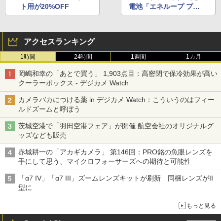
ト用が20%OFF
電池「エネループ プ
ロ」がセール中
アクセスランキング
1時間
24時間
1週間
1カ月
岡嶋和幸の「あとで買う」 1,903点目：高密閉で保冷効果が高い
クーラーボックス - デジカメ Watch
カメラバカにつける薬 in デジカメ Watch：こういうのはフィー
ルドズームと呼ぼう
茨城空港で「羽田空港フェア」が開催 航空会社のオリジナルグ
ッズなども販売
赤城耕一の「アカギカメラ」 第146回：PRO銘の魚眼レンズを
手にして思う、マイクロフォーサーズへの期待と可能性
「α7 IV」「α7 III」ズームレンズキットが刷新 同梱レンズがII
型に
もっと見る