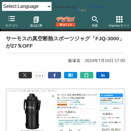
Powered by
Translate
【厳選】本日のお買い得商品
カテゴリ
過去記事
検索
Impressサイト
サーモスの真空断熱スポーツジャグ「FJQ-3000」
が27％OFF
飯塚直
2024年7月10日 17:00
リスト