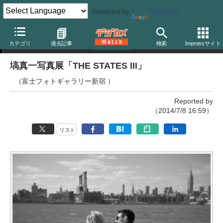
Powered by
Translate
写真展
カテゴリ
過去記事
検索
Impressサイト
塙真一写真展「THE STATES III」
（富士フォトギャラリー新宿 ）
Reported by
（2014/7/8 16:59）
リスト