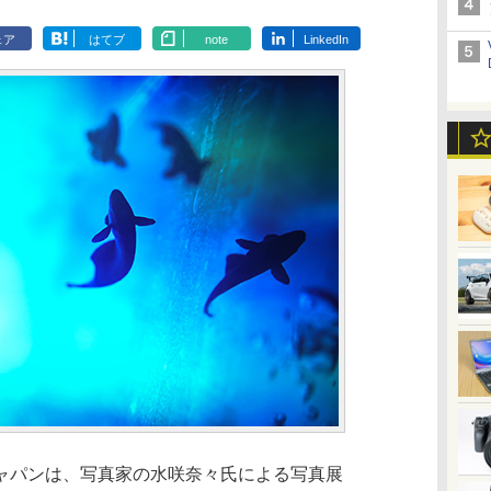
ェア
はてブ
note
LinkedIn
ャパンは、写真家の水咲奈々氏による写真展