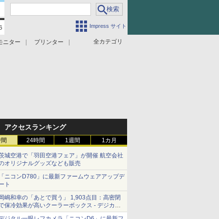
Impress サイト
全カテゴリ
モニター
プリンター
アクセスランキング
時間
24時間
1週間
1カ月
茨城空港で「羽田空港フェア」が開催 航空会社
のオリジナルグッズなども販売
「ニコンD780」に最新ファームウェアアップデ
ート
岡嶋和幸の「あとで買う」 1,903点目：高密閉
で保冷効果が高いクーラーボックス - デジカメ
Watch
デジタル一眼レフカメラ「ニコンD6」に最新フ