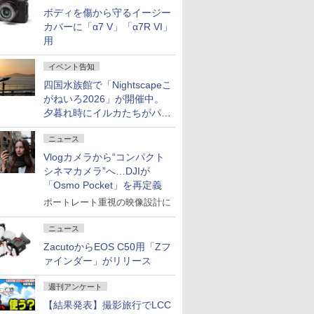
ボディを傷から守るイージー
カバーに「α7 V」「α7R VI」
用
イベント告知
四国水族館で「Nightscapeこ
がねいろ2026」が開催中。
夕暮れ時にイルカたちがパフ
ォーマンスを繰り広げる
ニュース
Vlogカメラから“コンパクト
シネマカメラ”へ…DJIが
「Osmo Pocket」を再定義
ポートレート重視の映像設計に
ニュース
ZacutoからEOS C50用「Zフ
ァインダー」がリリース
週刊アンケート
【結果発表】撮影旅行でLCC