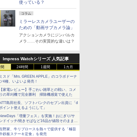
使っている？
コラム
ミラーレスカメラユーザーの
ための「動画サブカメラ論」
アクションカメラにジンバルカ
メラ……その実質的な違いは？
Impress Watchシリーズ 人気記事
時間
24時間
1週間
1カ月
ミスド「Mrs. GREEN APPLE」のコラボドーナ
ツ4種、いよいよ発売！
【家電レビュー】手ごわい雑草との戦い、コメ
リの草刈機で完全勝利 掃除機感覚で使えた
NTT島田社長、ソフトバンクのセブン出資に「d
ポイント使えるようにして」
NewDays「増量フェス」を実施！おにぎり/サ
ンドイッチ/焼きそばなど16品が値段そのままで
ボリュームアップ
吉野家、牛リブロースを熱々で提供する「極旨
牛鉄板ステーキ定食」を発売