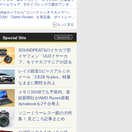
ァームウェア Dタイプレンズで露出アンダー
になる現象の修正など
Vlogカメラから“コンパクトシネマカメラ”へ…
DJIが「Osmo Pocket」を再定義 ポートレート
重視の映像設計に
もっと見る
Special Site
SOUNDPEATSのイヤカフ型
イヤフォン「UU2イヤーカ
フ」をイヤカフマニアが語る
レイズ鍛造1ピースアルミホ
イール「CE28 N-plus」軽量
なままに剛性を向上
メモリ32GBでも予算内。産
経新聞社がAMD Ryzen搭載
dynabookを2千台導入
ソニーミラーレス一眼の大特
集！ 見どころ記事まとめ