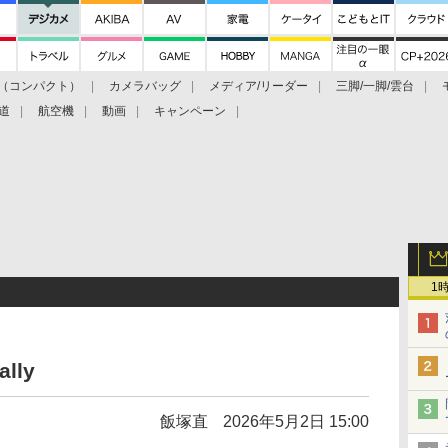
（コンパクト）
カメラバッグ
メディア/リーダー
三脚/一脚/雲台
道
航空機
動画
キャンペーン
1
lly
飯塚直
2026年5月2日 15:00