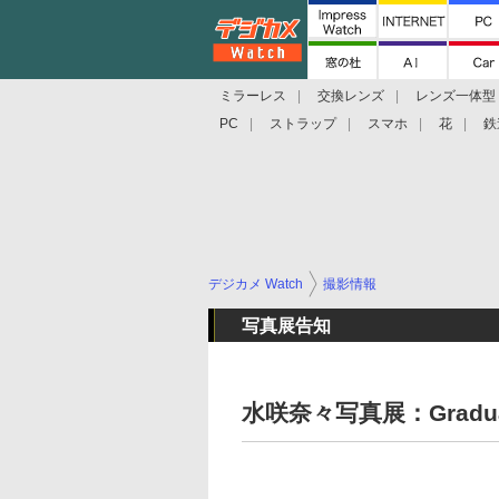
ミラーレス
交換レンズ
レンズ一体型
PC
ストラップ
スマホ
花
鉄
デジカメ Watch
撮影情報
写真展告知
水咲奈々写真展：Gradua