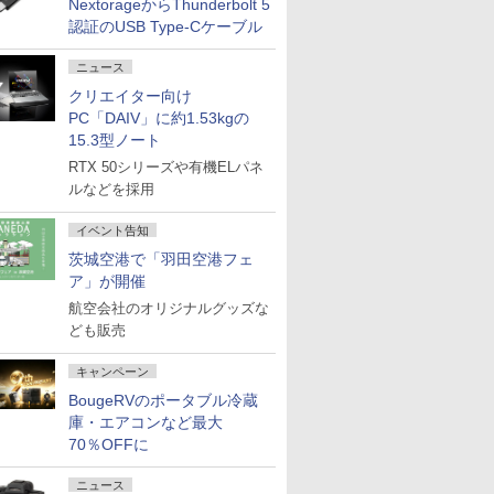
NextorageからThunderbolt 5
認証のUSB Type-Cケーブル
ニュース
クリエイター向け
PC「DAIV」に約1.53kgの
15.3型ノート
RTX 50シリーズや有機ELパネ
ルなどを採用
イベント告知
茨城空港で「羽田空港フェ
ア」が開催
航空会社のオリジナルグッズな
ども販売
キャンペーン
BougeRVのポータブル冷蔵
庫・エアコンなど最大
70％OFFに
ニュース