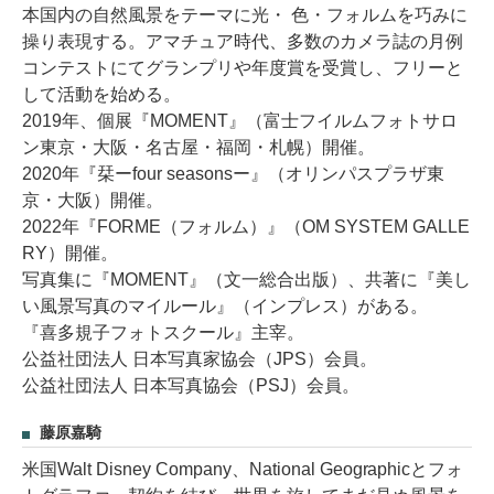
本国内の自然風景をテーマに光・ 色・フォルムを巧みに
操り表現する。アマチュア時代、多数のカメラ誌の月例
コンテストにてグランプリや年度賞を受賞し、フリーと
して活動を始める。
2019年、個展『MOMENT』（富士フイルムフォトサロ
ン東京・大阪・名古屋・福岡・札幌）開催。
2020年『栞ーfour seasonsー』（オリンパスプラザ東
京・大阪）開催。
2022年『FORME（フォルム）』（OM SYSTEM GALLE
RY）開催。
写真集に『MOMENT』（文一総合出版）、共著に『美し
い風景写真のマイルール』（インプレス）がある。
『喜多規子フォトスクール』主宰。
公益社団法人 日本写真家協会（JPS）会員。
公益社団法人 日本写真協会（PSJ）会員。
藤原嘉騎
米国Walt Disney Company、National Geographicとフォ