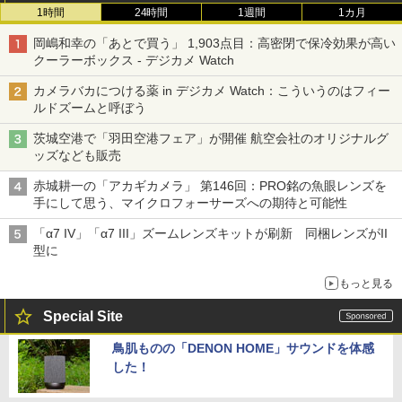
1時間
24時間
1週間
1カ月
岡嶋和幸の「あとで買う」 1,903点目：高密閉で保冷効果が高い
クーラーボックス - デジカメ Watch
カメラバカにつける薬 in デジカメ Watch：こういうのはフィー
ルドズームと呼ぼう
茨城空港で「羽田空港フェア」が開催 航空会社のオリジナルグ
ッズなども販売
赤城耕一の「アカギカメラ」 第146回：PRO銘の魚眼レンズを
手にして思う、マイクロフォーサーズへの期待と可能性
「α7 IV」「α7 III」ズームレンズキットが刷新 同梱レンズがII
型に
もっと見る
Special Site
鳥肌ものの「DENON HOME」サウンドを体感
した！