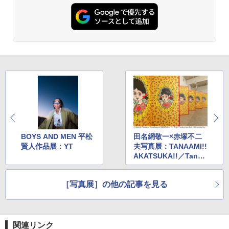
BOYS AND MEN 平松
田名網敬一×赤塚不二
賢人作品展：YT
夫写真展：TANAAMI!!
AKATSUKA!!／Tanaa
mi Tea Ceremony
［写真展］の他の記事を見る
関連リンク