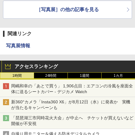
［写真展］の他の記事を見る
関連リンク
写真展情報
アクセスランキング
1時間
24時間
1週間
1カ月
岡嶋和幸の「あとで買う」 1,906点目：エアコンの冷風を座面全
体に送るシートカバー - デジカメ Watch
新360°カメラ「Insta360 X6」が8月12日（水）に発表か 実機
が当たるキャンペーンも
「琵琶湖三市同時花火大会」が中止へ チケットが買えないなど
開催が不安視
自撮り用モニターを備える防水デジタルカメラ