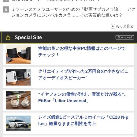
ミラーレスカメラユーザーのための「動画サブカメラ論」 アク
ションカメラにジンバルカメラ……その実質的な違いは？
もっと見る
Special Site
性能の良いお得な中古PC情報はこのページで
チェック！
クリエイティブが作った2万円台の“小さなピュ
アオーディオスピーカー”
“イヤフォンの個性が消え、音楽だけが残る”。
FitEar「Lilior Universal」
レイズ鍛造1ピースアルミホイール「CE28 N-p
lus」軽量なままに剛性を向上