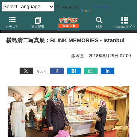
Powered by
Translate
写真展告知
カテゴリ
過去記事
検索
Impressサイト
横島清二写真展：BLINK MEMORIES - Istanbul
飯塚直
2018年8月29日 07:00
リスト