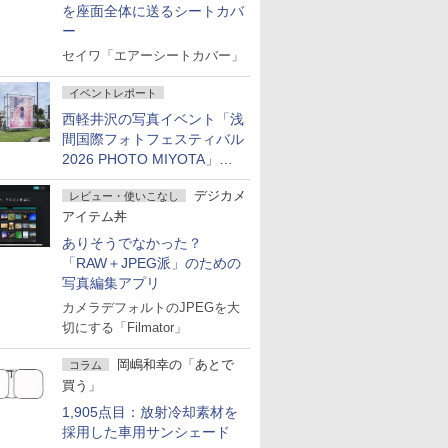
を座面全体に送るシートカバ
ー
セイワ「エアーシートカバー」
イベントレポート
西軽井沢の写真イベント「浅
間国際フォトフェスティバル
2026 PHOTO MIYOTA」が
開幕
デジカメ
レビュー・使いこなし
アイテム丼
ありそうでなかった？
「RAW＋JPEG派」のための
写真編集アプリ
カメラデフォルトのJPEGを大
切にする「Filmator」
岡嶋和幸の「あとで
コラム
買う」
1,905点目：放射冷却素材を
採用した車用サンシェード