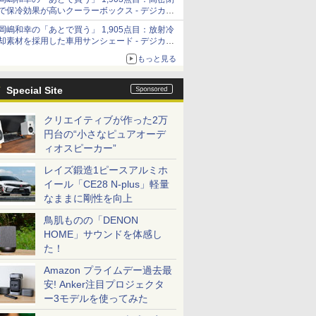
「Filmator」
で保冷効果が高いクーラーボックス - デジカメ
Watch
岡嶋和幸の「あとで買う」 1,905点目：放射冷
却素材を採用した車用サンシェード - デジカメ
Watch
もっと見る
Special Site
クリエイティブが作った2万
円台の“小さなピュアオーデ
ィオスピーカー”
レイズ鍛造1ピースアルミホ
イール「CE28 N-plus」軽量
なままに剛性を向上
鳥肌ものの「DENON
HOME」サウンドを体感し
た！
Amazon プライムデー過去最
安! Anker注目プロジェクタ
ー3モデルを使ってみた