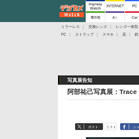
ミラーレス
交換レンズ
レンズ一体型
PC
ストラップ
スマホ
花
鉄
写真展告知
阿部祐己写真展：Trace of
ポスト
リスト
シ