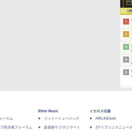
1
Rittor Music
イカロス出版
dフォーラム
リットーミュージック
AIRLINEweb
ップ担当者フォーラム
楽器探そう!デジマート
Jディフェンスニュー