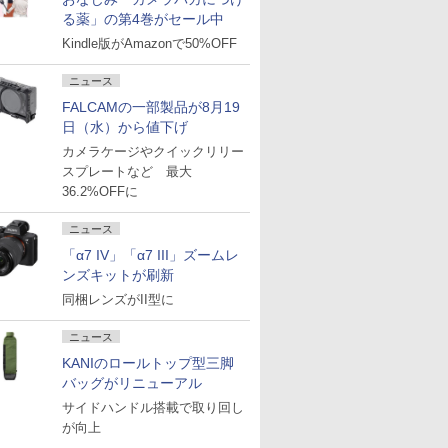
る薬」の第4巻がセール中
Kindle版がAmazonで50%OFF
ニュース
FALCAMの一部製品が8月19
日（水）から値下げ
カメラケージやクイックリリー
スプレートなど 最大
36.2%OFFに
ニュース
「α7 IV」「α7 III」ズームレ
ンズキットが刷新
同梱レンズがII型に
ニュース
KANIのロールトップ型三脚
バッグがリニューアル
サイドハンドル搭載で取り回し
が向上