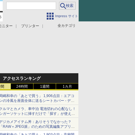
Impress サイト
全カテゴリ
モニター
プリンター
アクセスランキング
時間
24時間
1週間
1カ月
岡嶋和幸の「あとで買う」 1,906点目：エアコ
ンの冷風を座面全体に送るシートカバー - デジ
カメ Watch
クルマとカメラ、車中泊 電池切れの心配なし！
シガーソケットに挿すだけで「探す」が使える
スマートタグ - デジカメ Watch
デジカメアイテム丼：ありそうでなかった？
「RAW＋JPEG派」のための写真編集アプリ
カメラデフォルトのJPEGを大切にする
岡嶋和幸の「あとで買う」 1,903点目：高密閉