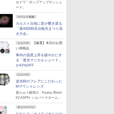
セイワ「ポップアップサンシェ
ード」
イベント告知
カルスト台地に音が響き渡る
「第48回秋吉台観光まつり花
火大会」
【厳選】本日のお買
ニュース
い得商品
車内の温度上昇を緩やかにす
る「遮光マジカルシェード」
が42%OFF
ニュース
逆光時のフレアにこだわった
Mマウントレンズ
真ちゅう鏡筒の「Ksana 35mm
f/2 ASPH. シルバークローム」
キャンペーン
おなじみ「カメラバカにつけ