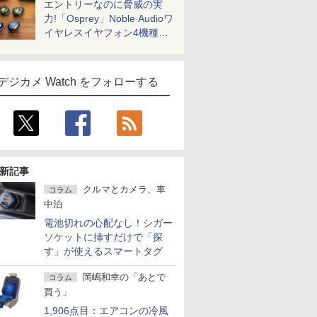
エントリーなのに脅威の実
力!「Osprey」Noble Audioワ
イヤレスイヤフォン4機種を
一気に聴く
デジカメ Watch をフォローする
新記事
クルマとカメラ、車
コラム
中泊
電池切れの心配なし！シガー
ソケットに挿すだけで「探
す」が使えるスマートタグ
岡嶋和幸の「あとで
コラム
買う」
1,906点目：エアコンの冷風