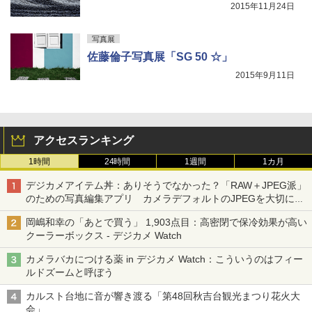
2015年11月24日
写真展
佐藤倫子写真展「SG 50 ☆」
2015年9月11日
アクセスランキング
1時間
24時間
1週間
1カ月
デジカメアイテム丼：ありそうでなかった？「RAW＋JPEG派」
のための写真編集アプリ カメラデフォルトのJPEGを大切にす
る「Filmator」
岡嶋和幸の「あとで買う」 1,903点目：高密閉で保冷効果が高い
クーラーボックス - デジカメ Watch
カメラバカにつける薬 in デジカメ Watch：こういうのはフィー
ルドズームと呼ぼう
カルスト台地に音が響き渡る「第48回秋吉台観光まつり花火大
会」