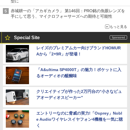
型に
赤城耕一の「アカギカメラ」 第146回：PRO銘の魚眼レンズを
手にして思う、マイクロフォーサーズへの期待と可能性
もっと見る
Special Site
レイズのプレミアムカー向けブランドHOMUR
Aから「2×9R」が登場！
「A&ultima SP4000T」の魅力！ポケットに入
るオーディオの醍醐味
クリエイティブが作った2万円台の“小さなピュ
アオーディオスピーカー”
エントリーなのに脅威の実力!「Osprey」Nobl
e Audioワイヤレスイヤフォン4機種を一気に聴
く