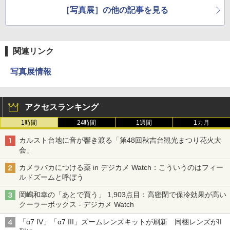
［写真展］の他の記事を見る
関連リンク
写真展情報
アクセスランキング
1時間
24時間
1週間
1カ月
カルスト台地に音が響き渡る「第48回秋吉台観光まつり花火大
会」
カメラバカにつける薬 in デジカメ Watch：こういうのはフィー
ルドズームと呼ぼう
岡嶋和幸の「あとで買う」 1,903点目：高密閉で保冷効果が高い
クーラーボックス - デジカメ Watch
「α7 IV」「α7 III」ズームレンズキットが刷新 同梱レンズがII