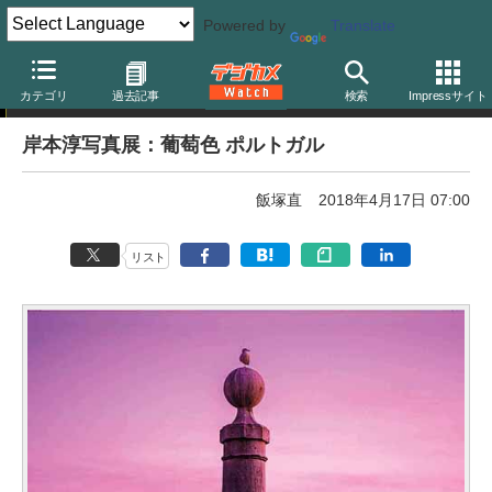
Powered by
Translate
写真展告知
カテゴリ
過去記事
検索
Impressサイト
岸本淳写真展：葡萄色 ポルトガル
飯塚直
2018年4月17日 07:00
リスト