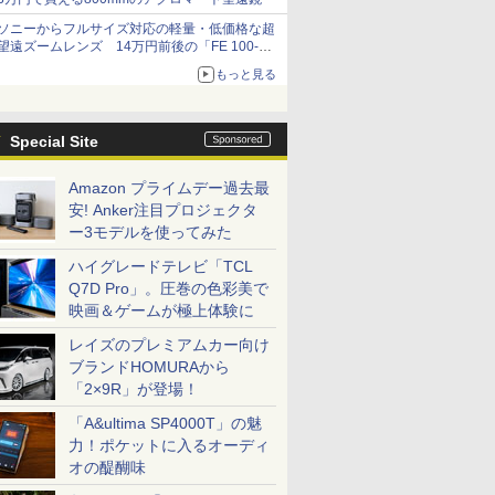
ソニーからフルサイズ対応の軽量・低価格な超
望遠ズームレンズ 14万円前後の「FE 100-
400mm F5.6-8 OSS」
もっと見る
Special Site
Amazon プライムデー過去最
安! Anker注目プロジェクタ
ー3モデルを使ってみた
ハイグレードテレビ「TCL
Q7D Pro」。圧巻の色彩美で
映画＆ゲームが極上体験に
レイズのプレミアムカー向け
ブランドHOMURAから
「2×9R」が登場！
「A&ultima SP4000T」の魅
力！ポケットに入るオーディ
オの醍醐味