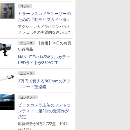
コラム
ミラーレスカメラユーザーの
ための「動画サブカメラ論」
アクションカメラにジンバルカ
メラ……その実質的な違いは？
【厳選】本日のお買
ニュース
い得商品
NANLITEの145Wフルカラー
LEDライトが35%OFF
ニュース
3万円で買える800mmのアク
ロマート望遠鏡
コンテスト
ビックカメラ主催のフォトコ
ンテスト、第2回の受賞作が
決定
応募総数が4万2,722点 10月に
作品展も