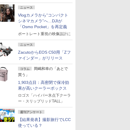
ォーマンスを繰り広げる
ニュース
Vlogカメラから“コンパクト
シネマカメラ”へ…DJIが
「Osmo Pocket」を再定義
ポートレート重視の映像設計に
ニュース
ZacutoからEOS C50用「Zフ
ァインダー」がリリース
岡嶋和幸の「あとで
コラム
買う」
1,903点目：高密閉で保冷効
果が高いクーラーボックス
ロゴス「ハイパー氷点下クーラ
ー・スリップリッドTALL」
週刊アンケート
【結果発表】撮影旅行でLCC
使っている？