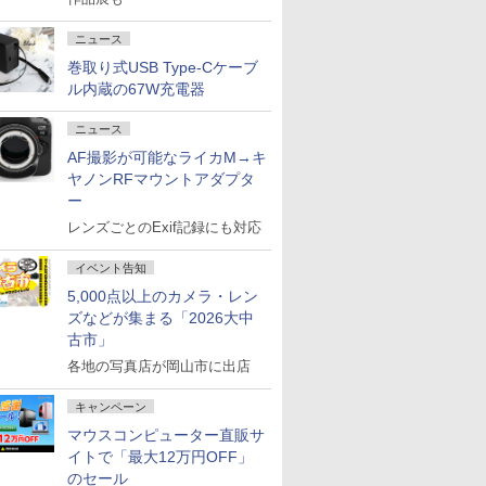
ニュース
巻取り式USB Type-Cケーブ
ル内蔵の67W充電器
ニュース
AF撮影が可能なライカM→キ
ヤノンRFマウントアダプタ
ー
レンズごとのExif記録にも対応
イベント告知
5,000点以上のカメラ・レン
ズなどが集まる「2026大中
古市」
各地の写真店が岡山市に出店
キャンペーン
マウスコンピューター直販サ
イトで「最大12万円OFF」
のセール