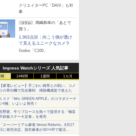
クリエイターPC「DAIV」も対
象
岡嶋和幸の「あとで
コラム
買う」
1,902点目：向こう側が透け
て見えるユニークなカメラ
Godox「C100」
Impress Watchシリーズ 人気記事
時間
24時間
1週間
1カ月
【家電レビュー】手ごわい雑草との戦い、コメ
リの草刈機で完全勝利 掃除機感覚で使えた
ミスド「Mrs. GREEN APPLE」のコラボドーナ
ツ4種、いよいよ発売！
吉野家、牛リブロースを熱々で提供する「極旨
牛鉄板ステーキ定食」を発売
「スーパーリアル麻雀 Venus Returns」8月27
日に発売決定。脱衣麻雀が3D×VRで復活
発売から2週間は20%オフになるセールが実施