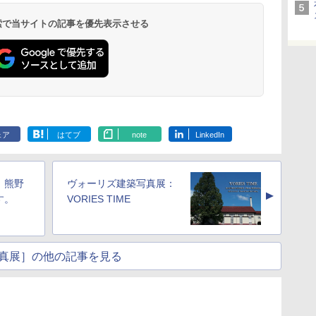
 検索で当サイトの記事を優先表示させる
ェア
はてブ
note
LinkedIn
：熊野
ヴォーリズ建築写真展：
▲
す。
VORIES TIME
真展］の他の記事を見る