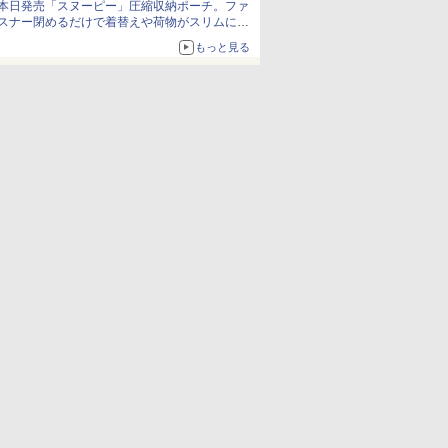
本日発売「スヌーピー」圧縮収納ポーチ。ファ
スナー閉めるだけで着替えや荷物がスリムにま
とまる
もっと見る