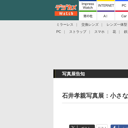
ミラーレス
交換レンズ
レンズ一体型
PC
ストラップ
スマホ
花
鉄
写真展告知
石井孝親写真展：小さ