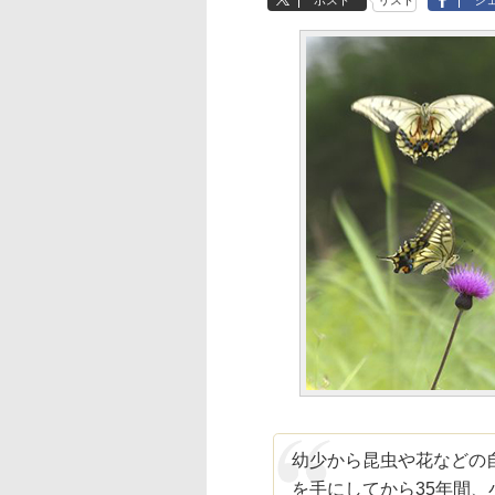
ポスト
リスト
シ
幼少から昆虫や花などの
を手にしてから35年間