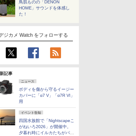
鳥肌ものの「DENON
HOME」サウンドを体感し
た！
デジカメ Watch をフォローする
新記事
ニュース
ボディを傷から守るイージー
カバーに「α7 V」「α7R VI」
用
イベント告知
四国水族館で「Nightscapeこ
がねいろ2026」が開催中。
夕暮れ時にイルカたちがパフ