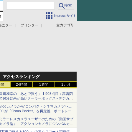
Impress サイト
全カテゴリ
モニター
プリンター
アクセスランキング
時間
24時間
1週間
1カ月
岡嶋和幸の「あとで買う」 1,903点目：高密閉
で保冷効果が高いクーラーボックス - デジカメ
Watch
Vlogカメラから“コンパクトシネマカメラ”へ…
DJIが「Osmo Pocket」を再定義 ポートレート
重視の映像設計に
ミラーレスカメラユーザーのための「動画サブ
カメラ論」 アクションカメラにジンバルカメ
ラ……その実質的な違いは？
3万円で買える800mmのアクロマート望遠鏡