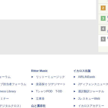
Rittor Music
イカロス出版
dフォーラム
リットーミュージック
AIRLINEweb
ップ担当者フォーラム
楽器探そう!デジマート
Jディフェンスニュー
ness Library
TシャツPOD T-OD
通訳翻訳ジャーナル
セミナー
立東舎
JレスキューWeb
 X（デジタルクロス）
山と溪谷社
イカロスアカデミー