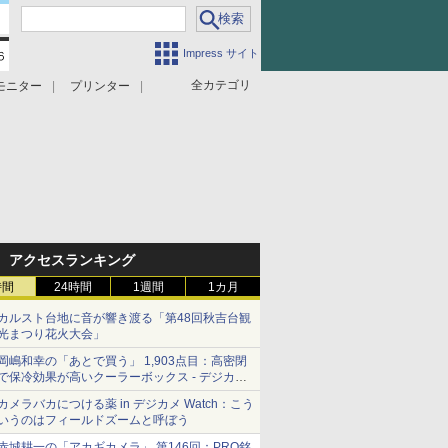
Impress サイト
全カテゴリ
モニター
プリンター
アクセスランキング
時間
24時間
1週間
1カ月
カルスト台地に音が響き渡る「第48回秋吉台観
光まつり花火大会」
岡嶋和幸の「あとで買う」 1,903点目：高密閉
で保冷効果が高いクーラーボックス - デジカメ
Watch
カメラバカにつける薬 in デジカメ Watch：こう
いうのはフィールドズームと呼ぼう
赤城耕一の「アカギカメラ」 第146回：PRO銘