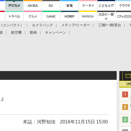
（コンパクト）
カメラバッグ
メディア/リーダー
三脚/一脚/雲台
道
航空機
動画
キャンペーン
1
国」
本誌：河野知佳
2016年11月15日 15:00