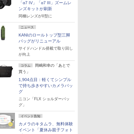
「α7 IV」「α7 III」ズームレ
ンズキットが刷新
同梱レンズがII型に
ニュース
KANIのロールトップ型三脚
バッグがリニューアル
サイドハンドル搭載で取り回し
が向上
岡嶋和幸の「あとで
コラム
買う」
1,904点目：軽くてシンプル
で持ち歩きやすいカメラバッ
グ
ニコン「FLX ショルダーバッ
グ」
イベント告知
カメラのキタムラ、無料体験
イベント「夏休み親子フォト