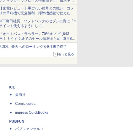
シアサッカーワンピース待望値下げ、撥水ギア
ショーツは1990円に
【家電レビュー】手ごわい雑草との戦い、コメ
リの草刈機で完全勝利 掃除機感覚で使えた
NTT島田社長、ソフトバンクのセブン出資に「d
ポイント使えるようにして」
「オクトパストラベラー」70%オフで1,643
円！ もうすぐ終了のセール情報まとめ【8月8日
更新】
KDDI、楽天へのローミングを9月末で終了
ニンテンドーeショップでは「大神 絶景版」が
67%オフで990円
もっと見る
ICE
天海社
ス
Comic curea
impress QuickBooks
PUBFUN
パブファンセルフ