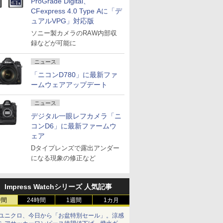
ProGrade Digital、
CFexpress 4.0 Type Aに「デ
ュアルVPG」対応版
ソニー製カメラのRAW内部収
録などが可能に
ニュース
「ニコンD780」に最新ファ
ームウェアアップデート
ニュース
デジタル一眼レフカメラ「ニ
コンD6」に最新ファームウ
ェア
Dタイプレンズで露出アンダー
になる現象の修正など
Impress Watchシリーズ 人気記事
時間
24時間
1週間
1カ月
ユニクロ、今日から「お盆特別セール」。涼感