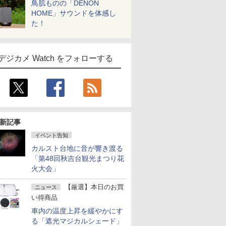
鳥肌ものの「DENON
HOME」サウンドを体感し
た！
デジカメ Watch をフォローする
新記事
イベント告知
カルスト台地に音が響き渡る
「第48回秋吉台観光まつり花
火大会」
【厳選】本日のお買
ニュース
い得商品
車内の温度上昇を緩やかにす
る「遮光マジカルシェード」