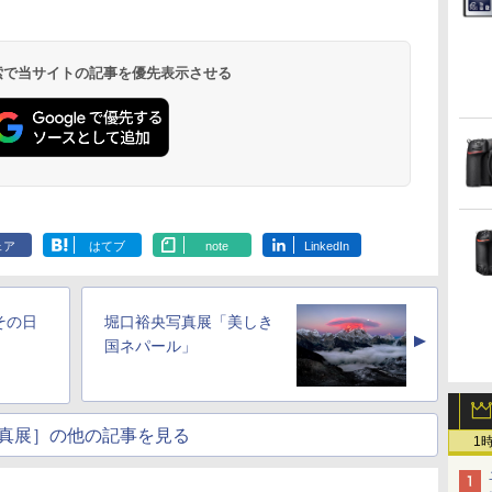
 検索で当サイトの記事を優先表示させる
ェア
はてブ
note
LinkedIn
その日
堀口裕央写真展「美しき
▲
国ネパール」
真展］の他の記事を見る
1