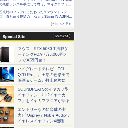
の魚眼レンズを手にして思う、マイクロフォー
サーズへの期待と可能性
逆光時のフレアにこだわったMマウントレン
ズ 真ちゅう鏡筒の「Ksana 35mm f/2 ASPH.
シルバークローム」
もっと見る
Special Site
マウス、RTX 5060 Ti搭載ゲ
ーミングPCが7万5,000円オ
フで30万円台！
ハイグレードテレビ「TCL
Q7D Pro」。圧巻の色彩美で
映画＆ゲームが極上体験に
SOUNDPEATSのイヤカフ型
イヤフォン「UU2イヤーカ
フ」をイヤカフマニアが語る
エントリーなのに脅威の実
力!「Osprey」Noble Audioワ
イヤレスイヤフォン4機種を
一気に聴く