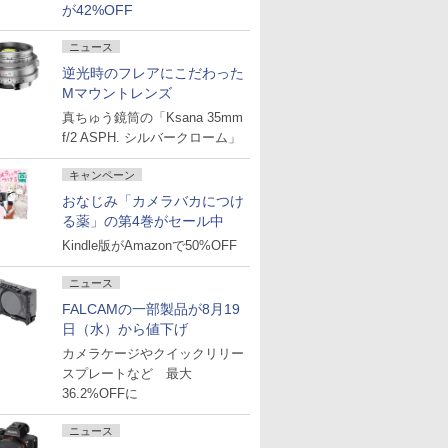
が42%OFF
ニュース
逆光時のフレアにこだわった
Mマウントレンズ
真ちゅう鏡筒の「Ksana 35mm
f/2 ASPH. シルバークローム」
キャンペーン
おなじみ「カメラバカにつけ
る薬」の第4巻がセール中
Kindle版がAmazonで50%OFF
ニュース
FALCAMの一部製品が8月19
日（水）から値下げ
カメラケージやクイックリリー
スプレートなど 最大
36.2%OFFに
ニュース