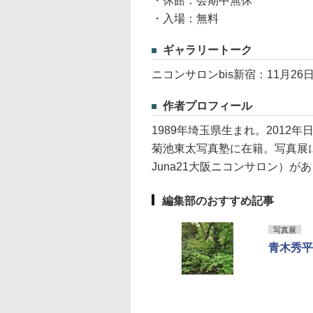
・休館：会期中無休
・入場：無料
ギャラリートーク
ニコンサロンbis新宿：11月26日
作者プロフィール
1989年埼玉県生まれ。201
菊池東太写真塾に在籍。写真展に13年
Juna21大阪ニコンサロン）が
編集部のおすすめ記事
写真展
青木秀平写