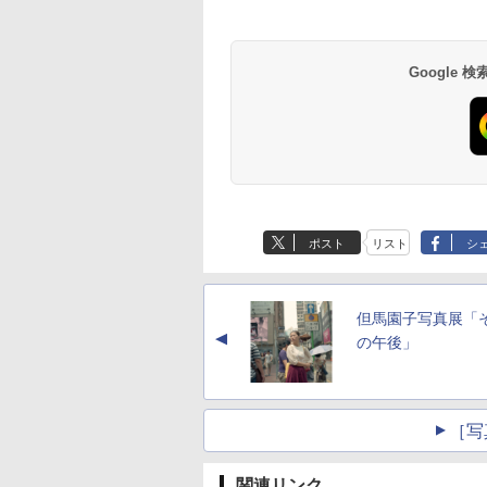
Google
ポスト
リスト
シ
但馬園子写真展「
▲
の午後」
［写
関連リンク