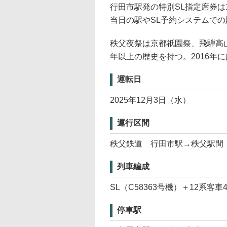
行田市駅発の特別SL指定席券は
当日の駅やSL予約システムで
秩父夜祭は京都祇園祭、飛騨高山
年以上の歴史を持つ。2016年
運転日
2025年12月3日（水）
運行区間
秩父鉄道 行田市駅→秩父駅間
列車編成
SL（C58363号機）＋12系客
停車駅