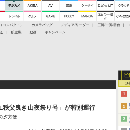
（コンパクト）
カメラバッグ
メディア/リーダー
三脚/一脚/雲台
道
航空機
動画
キャンペーン
1
L秩父曳き山夜祭り号」が特別運行
の夕方便