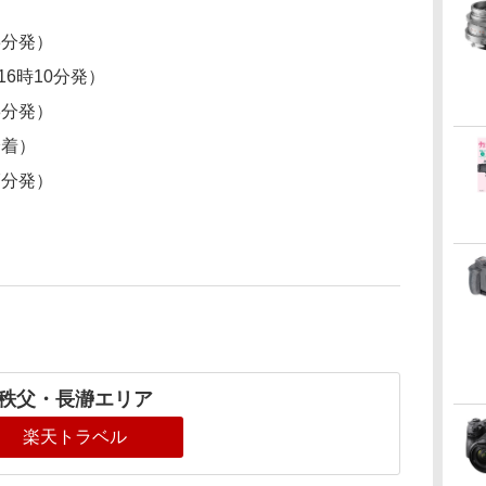
3分発）
16時10分発）
8分発）
分着）
7分発）
秩父・長瀞エリア
楽天トラベル