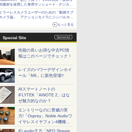
却素材を採用した車用サンシェード - デジカメ
Watch
ミラーレスカメラユーザーのための「動画サブ
カメラ論」 アクションカメラにジンバルカメ
ラ……その実質的な違いは？
もっと見る
Special Site
性能の良いお得な中古PC情
報はこのページでチェック！
レイズのパワーデザインホイ
ール「M6」に新色登場!!
AIスマートノートの
iFLYTEK「AINOTE 2」はな
ぜ魅力的なのか？
エントリーなのに脅威の実
力!「Osprey」Noble Audioワ
イヤレスイヤフォン4機種を
一気に聴く
iFi audio主力「NEO Stream