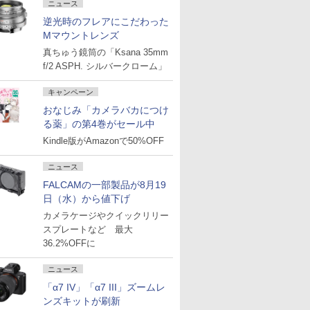
ニュース
逆光時のフレアにこだわった
Mマウントレンズ
真ちゅう鏡筒の「Ksana 35mm
f/2 ASPH. シルバークローム」
キャンペーン
おなじみ「カメラバカにつけ
る薬」の第4巻がセール中
Kindle版がAmazonで50%OFF
ニュース
FALCAMの一部製品が8月19
日（水）から値下げ
カメラケージやクイックリリー
スプレートなど 最大
36.2%OFFに
ニュース
「α7 IV」「α7 III」ズームレ
ンズキットが刷新