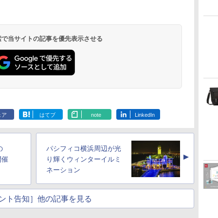
 検索で当サイトの記事を優先表示させる
ェア
はてブ
note
LinkedIn
の
パシフィコ横浜周辺が光
▲
開催
り輝くウィンターイルミ
ネーション
ント告知］他の記事を見る