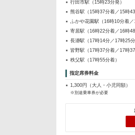
行田市駅（15時23分発）
熊谷駅（15時37分着／15時4
ふかや花園駅（16時10分着／
寄居駅（16時22分着／16時4
長瀞駅（17時14分／17時25
皆野駅（17時37分着／17時3
秩父駅（17時55分着）
指定席券料金
1,300円（大人・小児同額）
※別途乗車券が必要