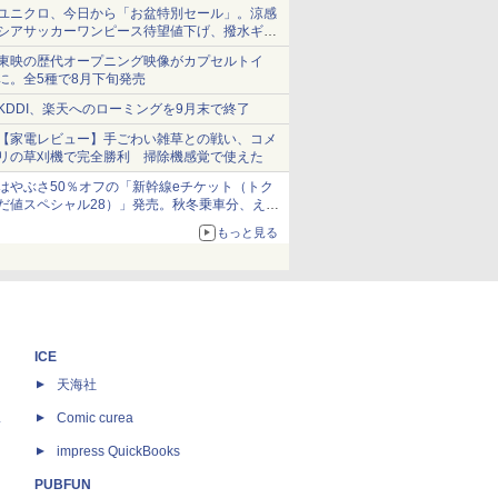
ユニクロ、今日から「お盆特別セール」。涼感
シアサッカーワンピース待望値下げ、撥水ギア
ショーツは1990円に
東映の歴代オープニング映像がカプセルトイ
に。全5種で8月下旬発売
KDDI、楽天へのローミングを9月末で終了
【家電レビュー】手ごわい雑草との戦い、コメ
リの草刈機で完全勝利 掃除機感覚で使えた
はやぶさ50％オフの「新幹線eチケット（トク
だ値スペシャル28）」発売。秋冬乗車分、えき
ねっと限定
もっと見る
ICE
天海社
ス
Comic curea
impress QuickBooks
PUBFUN