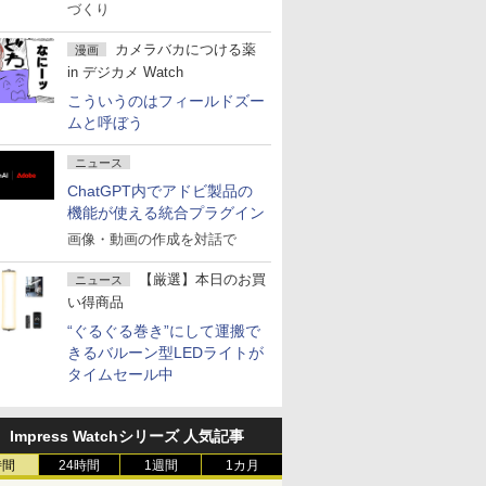
づくり
カメラバカにつける薬
漫画
in デジカメ Watch
こういうのはフィールドズー
ムと呼ぼう
ニュース
ChatGPT内でアドビ製品の
機能が使える統合プラグイン
画像・動画の作成を対話で
【厳選】本日のお買
ニュース
い得商品
“ぐるぐる巻き”にして運搬で
きるバルーン型LEDライトが
タイムセール中
Impress Watchシリーズ 人気記事
時間
24時間
1週間
1カ月