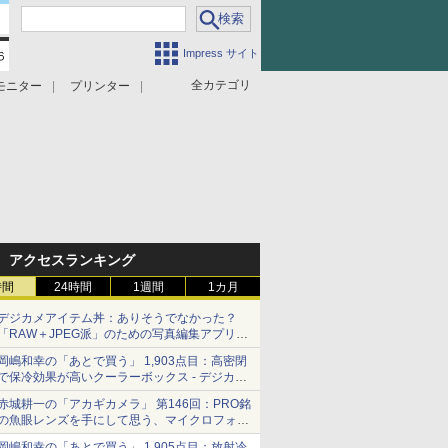
Impress サイト
全カテゴリ
モニター
プリンター
アクセスランキング
時間
24時間
1週間
1カ月
デジカメアイテム丼：ありそうでなかった？
「RAW＋JPEG派」のための写真編集アプリ
カメラデフォルトのJPEGを大切にする
岡嶋和幸の「あとで買う」 1,903点目：高密閉
「Filmator」
で保冷効果が高いクーラーボックス - デジカメ
Watch
赤城耕一の「アカギカメラ」 第146回：PRO銘
の魚眼レンズを手にして思う、マイクロフォー
サーズへの期待と可能性
岡嶋和幸の「あとで買う」 1,905点目：放射冷