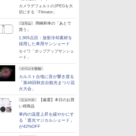
カメラデフォルトのJPEGを大
切にする「Filmator」
岡嶋和幸の「あとで
コラム
買う」
1,905点目：放射冷却素材を
採用した車用サンシェード
セイワ「ポップアップサンシェ
ード」
イベント告知
カルスト台地に音が響き渡る
「第48回秋吉台観光まつり花
火大会」
【厳選】本日のお買
ニュース
い得商品
車内の温度上昇を緩やかにす
る「遮光マジカルシェード」
が42%OFF