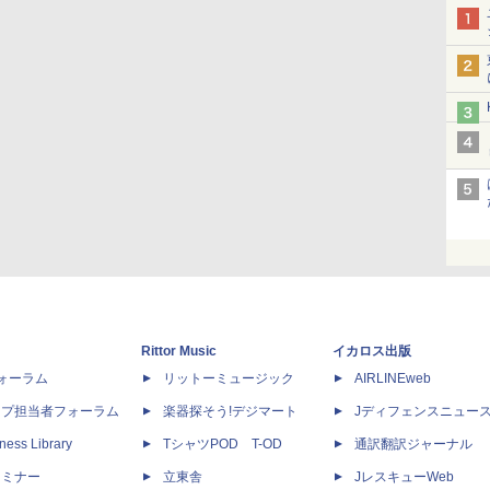
Rittor Music
イカロス出版
dフォーラム
リットーミュージック
AIRLINEweb
ップ担当者フォーラム
楽器探そう!デジマート
Jディフェンスニュー
ness Library
TシャツPOD T-OD
通訳翻訳ジャーナル
セミナー
立東舎
JレスキューWeb