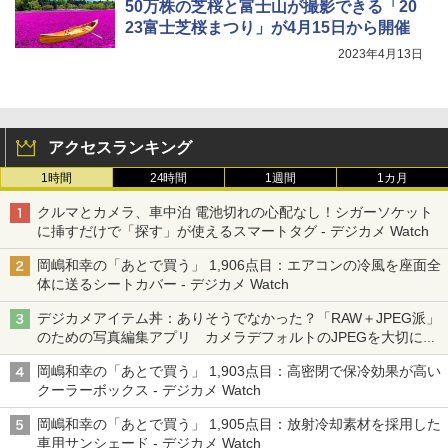
50万株の芝桜と富士山が撮影できる「20
23富士芝桜まつり」が4月15日から開催
2023年4月13日
アクセスランキング
1時間
24時間
1週間
1カ月
クルマとカメラ、車中泊 電池切れの心配なし！シガーソケット
に挿すだけで「探す」が使えるスマートタグ - デジカメ Watch
岡嶋和幸の「あとで買う」 1,906点目：エアコンの冷風を座面全
体に送るシートカバー - デジカメ Watch
デジカメアイテム丼：ありそうでなかった？「RAW＋JPEG派」
のための写真編集アプリ カメラデフォルトのJPEGを大切にす
る「Filmator」
岡嶋和幸の「あとで買う」 1,903点目：高密閉で保冷効果が高い
クーラーボックス - デジカメ Watch
岡嶋和幸の「あとで買う」 1,905点目：放射冷却素材を採用した
車用サンシェード - デジカメ Watch