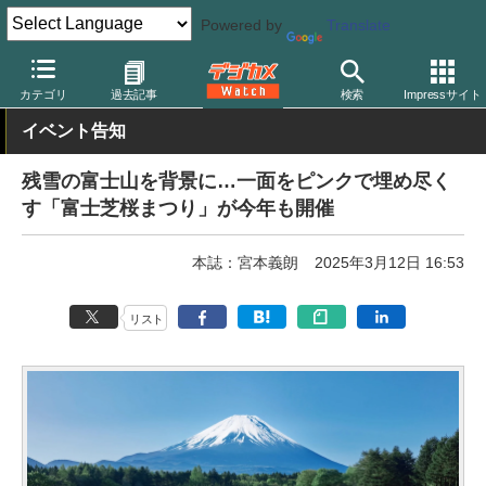
Powered by
Translate
デジカメ Watch
撮影情報
花
カテゴリ
過去記事
検索
Impressサイト
イベント告知
残雪の富士山を背景に…一面をピンクで埋め尽く
す「富士芝桜まつり」が今年も開催
本誌：宮本義朗
2025年3月12日 16:53
リスト