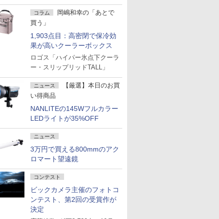
岡嶋和幸の「あとで
コラム
買う」
1,903点目：高密閉で保冷効
果が高いクーラーボックス
ロゴス「ハイパー氷点下クーラ
ー・スリップリッドTALL」
【厳選】本日のお買
ニュース
い得商品
NANLITEの145Wフルカラー
LEDライトが35%OFF
ニュース
3万円で買える800mmのアク
ロマート望遠鏡
コンテスト
ビックカメラ主催のフォトコ
ンテスト、第2回の受賞作が
決定