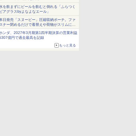
水を飲まずにビールを飲むと倒れる「ふらつく
ビアグラスbyよなよなエール」
本日発売「スヌーピー」圧縮収納ポーチ。ファ
スナー閉めるだけで着替えや荷物がスリムにま
とまる
ホンダ、2027年3月期第1四半期決算の営業利益
5307億円で過去最高を記録
もっと見る