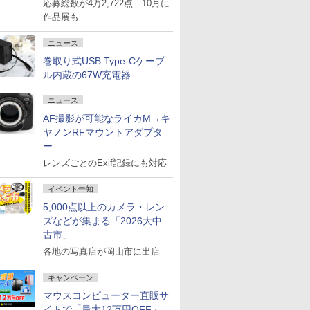
応募総数が4万2,722点 10月に
作品展も
ニュース
巻取り式USB Type-Cケーブ
ル内蔵の67W充電器
ニュース
AF撮影が可能なライカM→キ
ヤノンRFマウントアダプタ
ー
レンズごとのExif記録にも対応
イベント告知
5,000点以上のカメラ・レン
ズなどが集まる「2026大中
古市」
各地の写真店が岡山市に出店
キャンペーン
マウスコンピューター直販サ
イトで「最大12万円OFF」