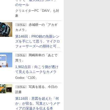
のセール
クリエイターPC「DAIV」も対
象
赤城耕一の「アカギ
コラム
カメラ」
第146回：PRO銘の魚眼レン
ズを手にして思う、マイクロ
フォーサーズへの期待と可能
性
岡嶋和幸の「あとで
コラム
買う」
1,902点目：向こう側が透け
て見えるユニークなカメラ
Godox「C100」
写真を巡る、今日の
コラム
読書
第116回：意図を超えた「何
か」が宿る。写真というメデ
ィアの深遠さを伝える本