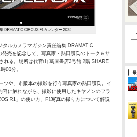
AMATIC CIRCUS F1カレンダー 2025
タルカメラマガジン責任編集 DRAMATIC
025」の発売を記念して、写真家・熱田護氏のトーク＆サ
される。場所は代官山 蔦屋書店3号館 2階 SHARE
1時00分。
最
ポーツや、市販車の撮影を行う写真家の熱田護氏。イ
内容に触れながら、撮影に使用したキヤノンのフラ
OS R1」の使い方、F1写真の撮り方について解説