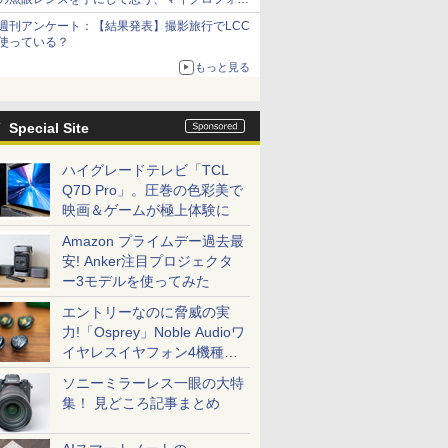
サーズへの期待と可能性
週刊アンケート：【結果発表】撮影旅行でLCC
使っている？
もっと見る
Special Site
ハイグレードテレビ「TCL
Q7D Pro」。圧巻の色彩美で
映画＆ゲームが極上体験に
Amazon プライムデー過去最
安! Anker注目プロジェクタ
ー3モデルを使ってみた
エントリーなのに脅威の実
力!「Osprey」Noble Audioワ
イヤレスイヤフォン4機種を
一気に聴く
ソニーミラーレス一眼の大特
集！ 見どころ記事まとめ