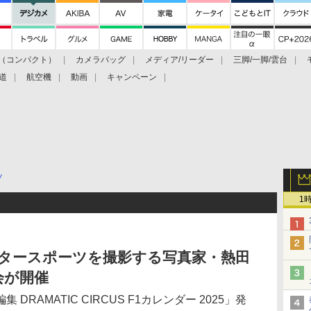
（コンパクト）
カメラバッグ
メディア/リーダー
三脚/一脚/雲台
道
航空機
動画
キャンペーン
ツ
1
モータースポーツを撮影する写真家・熱田
会が開催
RAMATIC CIRCUS F1カレンダー 2025」発