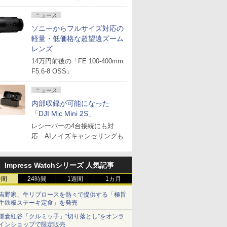
ニュース
ソニーからフルサイズ対応の
軽量・低価格な超望遠ズーム
レンズ
14万円前後の「FE 100-400mm
F5.6-8 OSS」
ニュース
内部収録が可能になった
「DJI Mic Mini 2S」
レシーバーの4台接続にも対
応 AIノイズキャンセリングも
Impress Watchシリーズ 人気記事
時間
24時間
1週間
1カ月
吉野家、牛リブロースを熱々で提供する「極旨
牛鉄板ステーキ定食」を発売
鎌倉紅谷「クルミッ子」“切り落とし”をオンラ
インショップで限定販売