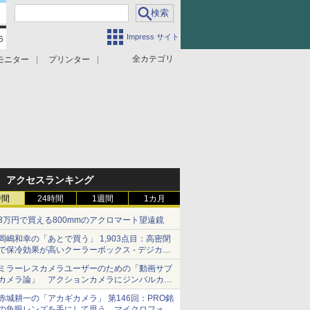
Impress サイト
全カテゴリ
モニター
プリンター
アクセスランキング
時間
24時間
1週間
1カ月
3万円で買える800mmのアクロマート望遠鏡
岡嶋和幸の「あとで買う」 1,903点目：高密閉
で保冷効果が高いクーラーボックス - デジカメ
Watch
ミラーレスカメラユーザーのための「動画サブ
カメラ論」 アクションカメラにジンバルカメ
ラ……その実質的な違いは？
赤城耕一の「アカギカメラ」 第146回：PRO銘
の魚眼レンズを手にして思う、マイクロフォー