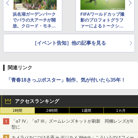
浜名湖ガーデンパーク
FIFAワールドカップ撮
でバラの大アーチが開
影のプロフォトグラフ
放。クロード・モネの
ァーによるトークショ
庭を模した庭園にバラ
ー
が咲き誇る
［イベント告知］他の記事を見る
関連リンク
「青春18きっぷポスター」制作、気が付いたら35年！
アクセスランキング
1時間
24時間
1週間
1カ月
「α7 IV」「α7 III」ズームレンズキットが刷新 同梱レンズがII
型に
カメラバカにつける薬 in デジカメ Watch：こういうのはフィー