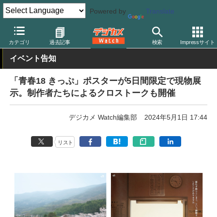
Powered by
Translate
デジカメ Watch
撮影情報
鉄道
カテゴリ
過去記事
検索
Impressサイト
イベント告知
「青春18 きっぷ」ポスターが5日間限定で現物展
示。制作者たちによるクロストークも開催
デジカメ Watch編集部
2024年5月1日 17:44
リスト