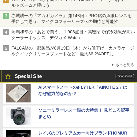
ルドズームと呼ぼう
赤城耕一の「アカギカメラ」 第146回：PRO銘の魚眼レンズを
手にして思う、マイクロフォーサーズへの期待と可能性
岡嶋和幸の「あとで買う」 1,903点目：高密閉で保冷効果が高い
クーラーボックス - デジカメ Watch
FALCAMの一部製品が8月19日（木）から値下げ カメラケージ
やクイックリリースプレートなど 最大36.2%OFFに
もっと見る
Special Site
AIスマートノートのiFLYTEK「AINOTE 2」は
なぜ魅力的なのか？
ソニーミラーレス一眼の大特集！ 見どころ記事
まとめ
レイズのプレミアムカー向けブランドHOMUR