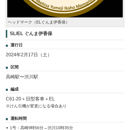
ヘッドマーク（ELぐんま伊香保）
SL/EL ぐんま伊香保
運行日
2024年2月17日（土）
区間
高崎駅〜渋川駅
編成
C61-20＋旧型客車＋EL
※けん引機が変更になる場合あり
運転時間
1号：高崎9時56分→渋川10時35分