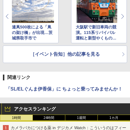
連凧500枚による「凧
大阪駅で新旧車両の競
の架け橋」が出現…茨
演。115系リバイバル
城県取手市で
運転と新型やくもの見
学イベント
［イベント告知］他の記事を見る
関連リンク
「SL/ELぐんま伊香保」に ちょっと乗ってみませんか！
アクセスランキング
1時間
24時間
1週間
1カ月
カメラバカにつける薬 in デジカメ Watch：こういうのはフィー