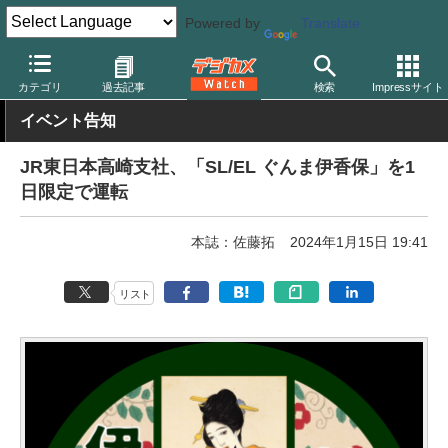
Powered by
Translate
デジカメ Watch
撮影情報
鉄道
カテゴリ
過去記事
検索
Impressサイト
イベント告知
JR東日本高崎支社、「SL/EL ぐんま伊香保」を1
日限定で運転
本誌：佐藤拓
2024年1月15日 19:41
リスト