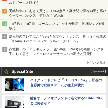
ルドズームと呼ぼう
岡嶋和幸の「あとで買う」 1,903点目：高密閉で保冷効果が高い
クーラーボックス - デジカメ Watch
「α7 IV」「α7 III」ズームレンズキットが刷新 同梱レンズがII
型に
逆光時のフレアにこだわったMマウントレンズ 真ちゅう鏡筒の
「Ksana 35mm f/2 ASPH. シルバークローム」
赤城耕一の「アカギカメラ」 第146回：PRO銘の魚眼レンズを
手にして思う、マイクロフォーサーズへの期待と可能性
もっと見る
Special Site
ハイグレードテレビ「TCL Q7D Pro」。圧巻の
色彩美で映画＆ゲームが極上体験に
総合オーディオブランドに進化するSHANLING
とは何者か？