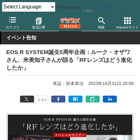
Powered by
Translate
デジカメ Watch
レンズ
交換レンズ
キヤノン
カテゴリ
過去記事
検索
Impressサイト
イベント告知
EOS R SYSTEM誕生5周年企画：ルーク・オザワ
さん、米美知子さんが語る「RFレンズはどう進化
したか」
本誌：折本幸治
2023年10月31日 20:00
リスト