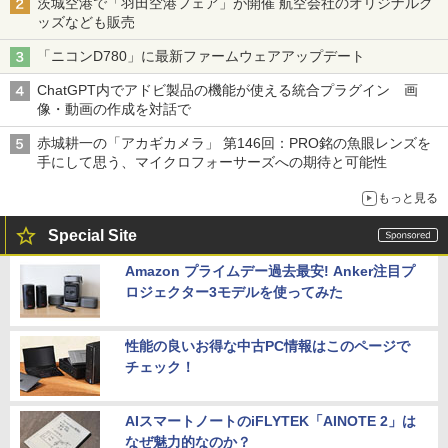
茨城空港で「羽田空港フェア」が開催 航空会社のオリジナルグ
ッズなども販売
「ニコンD780」に最新ファームウェアアップデート
ChatGPT内でアドビ製品の機能が使える統合プラグイン 画
像・動画の作成を対話で
赤城耕一の「アカギカメラ」 第146回：PRO銘の魚眼レンズを
手にして思う、マイクロフォーサーズへの期待と可能性
もっと見る
Special Site
Amazon プライムデー過去最安! Anker注目プ
ロジェクター3モデルを使ってみた
性能の良いお得な中古PC情報はこのページで
チェック！
AIスマートノートのiFLYTEK「AINOTE 2」は
なぜ魅力的なのか？