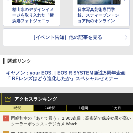
枯山水のデザインイメ
日本写真芸術専門学
ージを取り入れた「横
校、スティーブン・シ
浜港フォトジェニック
ョア氏のオンライント
イルミネーション202
ークショー
3」
［イベント告知］他の記事を見る
関連リンク
キヤノン：your EOS.｜EOS R SYSTEM 誕生5周年企画
「 RFレンズはどう進化したか」スペシャルセミナー
アクセスランキング
1時間
24時間
1週間
1カ月
岡嶋和幸の「あとで買う」 1,903点目：高密閉で保冷効果が高い
クーラーボックス - デジカメ Watch