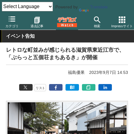
Powered by
Translate
デジカメ Watch
撮影情報
旅行
カテゴリ
過去記事
検索
Impressサイト
イベント告知
レトロな町並みが感じられる滋賀県東近江市で、
「ぶらっと五個荘まちあるき」が開催
福島優果
2023年9月7日 14:53
リスト