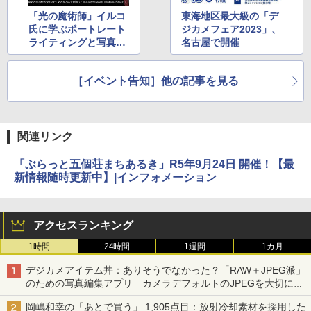
「光の魔術師」イルコ
東海地区最大級の「デ
氏に学ぶポートレート
ジカメフェア2023」、
ライティングと写真整
名古屋で開催
理術セミナー
［イベント告知］他の記事を見る
関連リンク
「ぶらっと五個荘まちあるき」R5年9月24日 開催！【最
新情報随時更新中】|インフォメーション
アクセスランキング
1時間
24時間
1週間
1カ月
デジカメアイテム丼：ありそうでなかった？「RAW＋JPEG派」
のための写真編集アプリ カメラデフォルトのJPEGを大切にす
る「Filmator」
岡嶋和幸の「あとで買う」 1,905点目：放射冷却素材を採用した