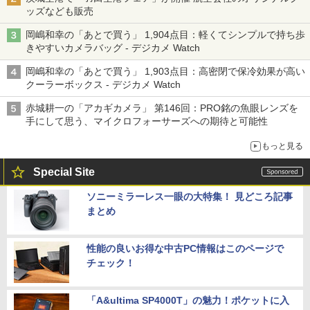
ッズなども販売
岡嶋和幸の「あとで買う」 1,904点目：軽くてシンプルで持ち歩
きやすいカメラバッグ - デジカメ Watch
岡嶋和幸の「あとで買う」 1,903点目：高密閉で保冷効果が高い
クーラーボックス - デジカメ Watch
赤城耕一の「アカギカメラ」 第146回：PRO銘の魚眼レンズを
手にして思う、マイクロフォーサーズへの期待と可能性
もっと見る
Special Site
ソニーミラーレス一眼の大特集！ 見どころ記事
まとめ
性能の良いお得な中古PC情報はこのページで
チェック！
「A&ultima SP4000T」の魅力！ポケットに入