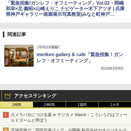
「緊急招集!ガンレフ・オフミーティング」Vol.02・岡嶋
和幸×北 義昭×山崎えりこ ナビゲーター木下アツオ | 兵庫
県神戸ギャラリー画廊展示写真教室|みなと町神戸
meriken gallery & cafe
関連記事
イベント告知
meriken gallery & cafe「緊急招集！ガン
レフ・オフミーティング」
2018年3月8日
アクセスランキング
1時間
24時間
1週間
1カ月
カメラバカにつける薬 in デジカメ Watch：こういうのはフィー
ルドズームと呼ぼう
茨城空港で「羽田空港フェア」が開催 航空会社のオリジナルグ