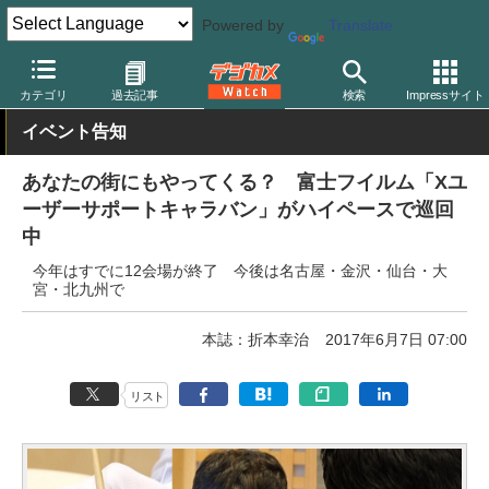
Powered by
Translate
デジカメ Watch
業界動向
企業
カテゴリ
過去記事
検索
Impressサイト
イベント告知
あなたの街にもやってくる？ 富士フイルム「Xユ
ーザーサポートキャラバン」がハイペースで巡回
中
今年はすでに12会場が終了 今後は名古屋・金沢・仙台・大
宮・北九州で
本誌：折本幸治
2017年6月7日 07:00
リスト