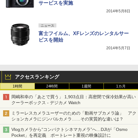
サービスを実施
2014年5月8日
ニュース
富士フイルム、XFレンズのレンタルサー
ビスを開始
2014年5月7日
アクセスランキング
1時間
24時間
1週間
1カ月
岡嶋和幸の「あとで買う」 1,903点目：高密閉で保冷効果が高い
クーラーボックス - デジカメ Watch
ミラーレスカメラユーザーのための「動画サブカメラ論」 アク
ションカメラにジンバルカメラ……その実質的な違いは？
Vlogカメラから“コンパクトシネマカメラ”へ…DJIが「Osmo
Pocket」を再定義 ポートレート重視の映像設計に