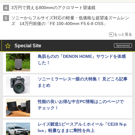
3万円で買える800mmのアクロマート望遠鏡
ソニーからフルサイズ対応の軽量・低価格な超望遠ズームレン
ズ 14万円前後の「FE 100-400mm F5.6-8 OSS」
もっと見る
Special Site
鳥肌ものの「DENON HOME」サウンドを体感
した！
ソニーミラーレス一眼の大特集！ 見どころ記事
まとめ
性能の良いお得な中古PC情報はこのページで
チェック！
レイズ鍛造1ピースアルミホイール「CE28 N-p
lus」軽量なままに剛性を向上