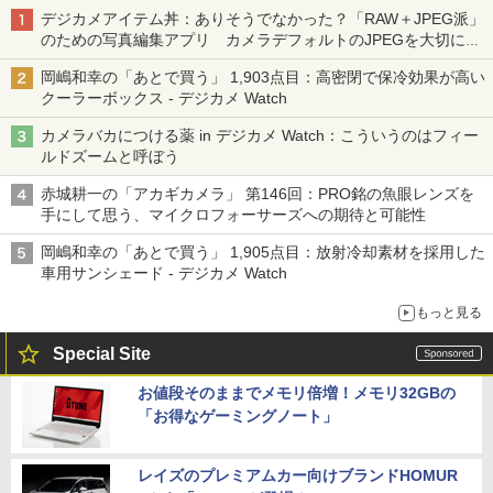
デジカメアイテム丼：ありそうでなかった？「RAW＋JPEG派」
のための写真編集アプリ カメラデフォルトのJPEGを大切にす
る「Filmator」
岡嶋和幸の「あとで買う」 1,903点目：高密閉で保冷効果が高い
クーラーボックス - デジカメ Watch
カメラバカにつける薬 in デジカメ Watch：こういうのはフィー
ルドズームと呼ぼう
赤城耕一の「アカギカメラ」 第146回：PRO銘の魚眼レンズを
手にして思う、マイクロフォーサーズへの期待と可能性
岡嶋和幸の「あとで買う」 1,905点目：放射冷却素材を採用した
車用サンシェード - デジカメ Watch
もっと見る
Special Site
お値段そのままでメモリ倍増！メモリ32GBの
「お得なゲーミングノート」
レイズのプレミアムカー向けブランドHOMUR