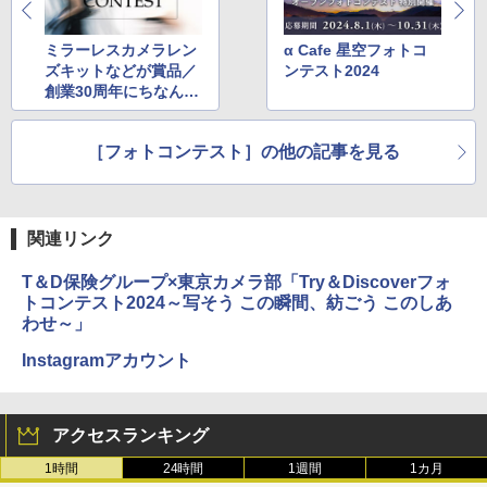
ミラーレスカメラレン
α Cafe 星空フォトコ
ズキットなどが賞品／
ンテスト2024
創業30周年にちなんだ
「MapCamera PHOT
O CONTEST」
［フォトコンテスト］の他の記事を見る
関連リンク
T＆D保険グループ×東京カメラ部「Try＆Discoverフォ
トコンテスト2024～写そう この瞬間、紡ごう このしあ
わせ～」
Instagramアカウント
アクセスランキング
1時間
24時間
1週間
1カ月