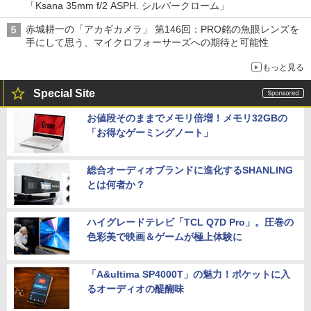
「Ksana 35mm f/2 ASPH. シルバークローム」
赤城耕一の「アカギカメラ」 第146回：PRO銘の魚眼レンズを
手にして思う、マイクロフォーサーズへの期待と可能性
もっと見る
Special Site
お値段そのままでメモリ倍増！メモリ32GBの
「お得なゲーミングノート」
総合オーディオブランドに進化するSHANLING
とは何者か？
ハイグレードテレビ「TCL Q7D Pro」。圧巻の
色彩美で映画＆ゲームが極上体験に
「A&ultima SP4000T」の魅力！ポケットに入
るオーディオの醍醐味