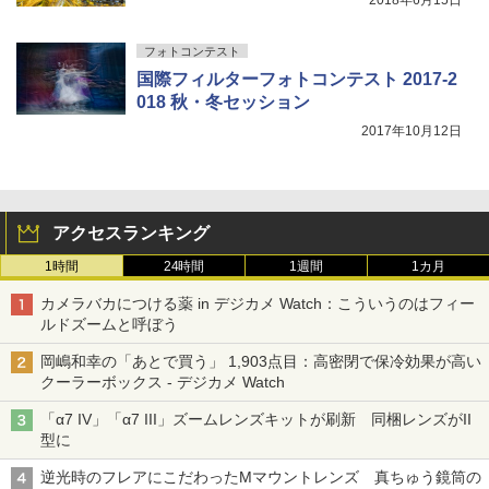
フォトコンテスト
国際フィルターフォトコンテスト 2017-2
018 秋・冬セッション
2017年10月12日
アクセスランキング
1時間
24時間
1週間
1カ月
カメラバカにつける薬 in デジカメ Watch：こういうのはフィー
ルドズームと呼ぼう
岡嶋和幸の「あとで買う」 1,903点目：高密閉で保冷効果が高い
クーラーボックス - デジカメ Watch
「α7 IV」「α7 III」ズームレンズキットが刷新 同梱レンズがII
型に
逆光時のフレアにこだわったMマウントレンズ 真ちゅう鏡筒の