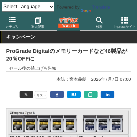
Powered by
Translate
デジカメ Watch
撮影用品
記録メディア/カードリーダー
ProGra
カテゴリ
過去記事
検索
Impressサイト
キャンペーン
ProGrade Digitalのメモリーカードなど46製品が
20％OFFに
セール後の値上げも告知
本誌：宮本義朗
2026年7月7日 07:00
リスト