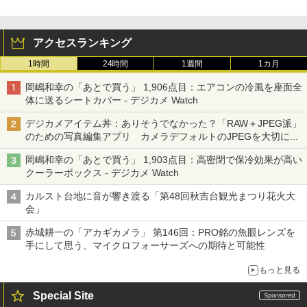
アクセスランキング
1時間
24時間
1週間
1カ月
岡嶋和幸の「あとで買う」 1,906点目：エアコンの冷風を座面全
体に送るシートカバー - デジカメ Watch
デジカメアイテム丼：ありそうでなかった？「RAW＋JPEG派」
のための写真編集アプリ カメラデフォルトのJPEGを大切にす
る「Filmator」
岡嶋和幸の「あとで買う」 1,903点目：高密閉で保冷効果が高い
クーラーボックス - デジカメ Watch
カルスト台地に音が響き渡る「第48回秋吉台観光まつり花火大
会」
赤城耕一の「アカギカメラ」 第146回：PRO銘の魚眼レンズを
手にして思う、マイクロフォーサーズへの期待と可能性
もっと見る
Special Site