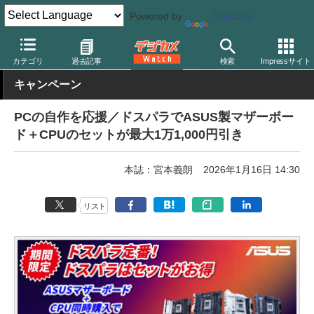
Powered by
Translate
デジカメ Watch
PC/モバイル関連
PC
カテゴリ
過去記事
検索
Impressサイト
キャンペーン
PCの自作を応援／ドスパラでASUS製マザーボー
ド＋CPUのセットが最大1万1,000円引き
本誌：宮本義朗
2026年1月16日 14:30
リスト