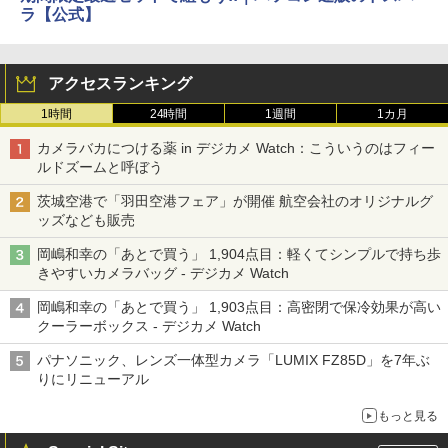
ラ【公式】
アクセスランキング
1時間
24時間
1週間
1カ月
カメラバカにつける薬 in デジカメ Watch：こういうのはフィー
ルドズームと呼ぼう
茨城空港で「羽田空港フェア」が開催 航空会社のオリジナルグ
ッズなども販売
岡嶋和幸の「あとで買う」 1,904点目：軽くてシンプルで持ち歩
きやすいカメラバッグ - デジカメ Watch
岡嶋和幸の「あとで買う」 1,903点目：高密閉で保冷効果が高い
クーラーボックス - デジカメ Watch
パナソニック、レンズ一体型カメラ「LUMIX FZ85D」を7年ぶ
りにリニューアル
もっと見る