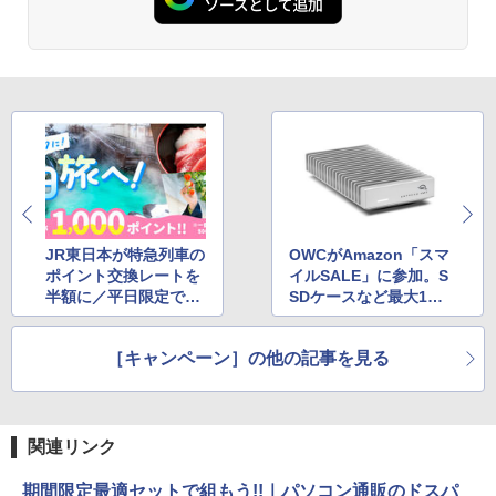
JR東日本が特急列車の
OWCがAmazon「スマ
ポイント交換レートを
イルSALE」に参加。S
半額に／平日限定で2
SDケースなど最大19%
月末まで
オフ
［キャンペーン］の他の記事を見る
関連リンク
期間限定最適セットで組もう!!｜パソコン通販のドスパ