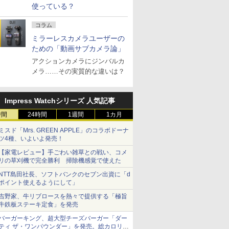
使っている？
コラム
ミラーレスカメラユーザーの
ための「動画サブカメラ論」
アクションカメラにジンバルカ
メラ……その実質的な違いは？
Impress Watchシリーズ 人気記事
時間
24時間
1週間
1カ月
ミスド「Mrs. GREEN APPLE」のコラボドーナ
ツ4種、いよいよ発売！
【家電レビュー】手ごわい雑草との戦い、コメ
リの草刈機で完全勝利 掃除機感覚で使えた
NTT島田社長、ソフトバンクのセブン出資に「d
ポイント使えるようにして」
吉野家、牛リブロースを熱々で提供する「極旨
牛鉄板ステーキ定食」を発売
バーガーキング、超大型チーズバーガー「ダー
ティ ザ・ワンパウンダー」を発売。総カロリー