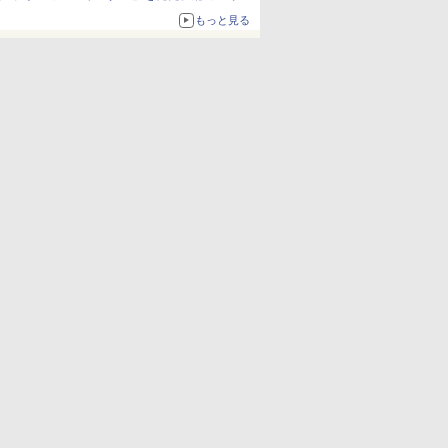
約1656kcal、総重量約527g！
もっと見る