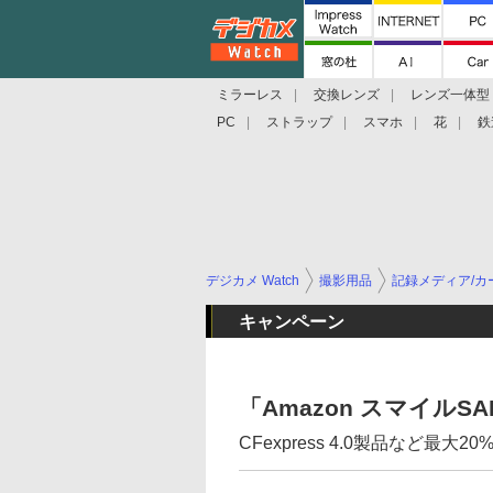
ミラーレス
交換レンズ
レンズ一体型
PC
ストラップ
スマホ
花
鉄
デジカメ Watch
撮影用品
記録メディア/カ
キャンペーン
「Amazon スマイルSALE
CFexpress 4.0製品など最大20