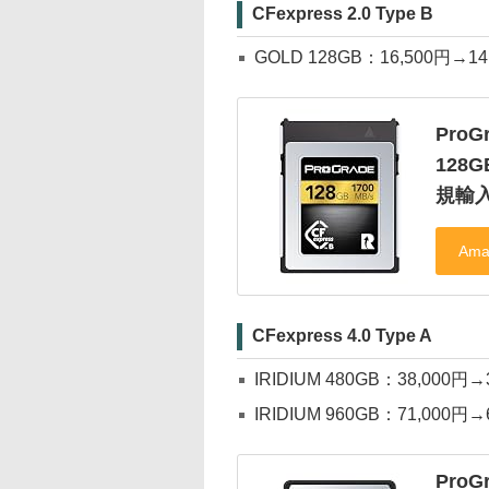
CFexpress 2.0 Type B
GOLD 128GB：16,500円→1
ProGr
128
規輸
CFexpress 4.0 Type A
IRIDIUM 480GB：38,000円
IRIDIUM 960GB：71,000円
ProGr