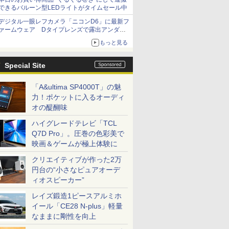
できるバルーン型LEDライトがタイムセール中
デジタル一眼レフカメラ「ニコンD6」に最新フ
ァームウェア Dタイプレンズで露出アンダー
になる現象の修正など
もっと見る
Special Site
「A&ultima SP4000T」の魅
力！ポケットに入るオーディ
オの醍醐味
ハイグレードテレビ「TCL
Q7D Pro」。圧巻の色彩美で
映画＆ゲームが極上体験に
クリエイティブが作った2万
円台の“小さなピュアオーデ
ィオスピーカー”
レイズ鍛造1ピースアルミホ
イール「CE28 N-plus」軽量
なままに剛性を向上