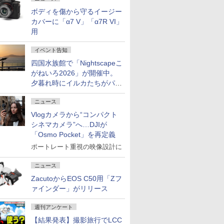
ボディを傷から守るイージー
カバーに「α7 V」「α7R VI」
用
イベント告知
四国水族館で「Nightscapeこ
がねいろ2026」が開催中。
夕暮れ時にイルカたちがパフ
ォーマンスを繰り広げる
ニュース
Vlogカメラから“コンパクト
シネマカメラ”へ…DJIが
「Osmo Pocket」を再定義
ポートレート重視の映像設計に
ニュース
ZacutoからEOS C50用「Zフ
ァインダー」がリリース
週刊アンケート
【結果発表】撮影旅行でLCC