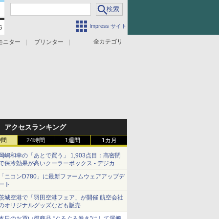
Impress サイト
全カテゴリ
モニター
プリンター
アクセスランキング
時間
24時間
1週間
1カ月
岡嶋和幸の「あとで買う」 1,903点目：高密閉
で保冷効果が高いクーラーボックス - デジカメ
Watch
「ニコンD780」に最新ファームウェアアップデ
ート
茨城空港で「羽田空港フェア」が開催 航空会社
のオリジナルグッズなども販売
本日のお買い得商品 “ぐるぐる巻き”にして運搬