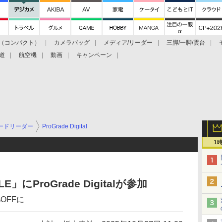
（コンパクト）
カメラバッグ
メディア/リーダー
三脚/一脚/雲台
道
航空機
動画
キャンペーン
ードリーダー
ProGrade Digital
1
」にProGrade Digitalが参加
%OFFに