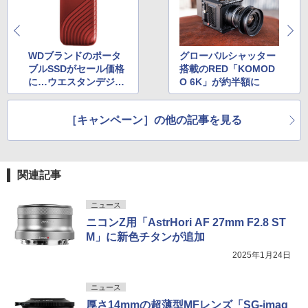
WDブランドのポータ
グローバルシャッター
ブルSSDがセール価格
搭載のRED「KOMOD
に…ウエスタンデジタ
O 6K」が約半額に
ルが「Amazonスマイ
ルSALE 新生活FINA
［キャンペーン］の他の記事を見る
L」に参加
関連記事
ニュース
ニコンZ用「AstrHori AF 27mm F2.8 ST
M」に新色チタンが追加
2025年1月24日
ニュース
厚さ14mmの超薄型MFレンズ「SG-imag