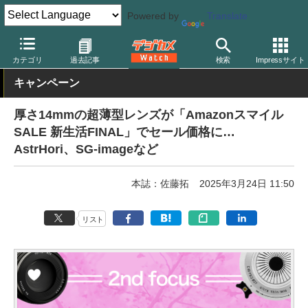
Powered by
Translate
デジカメ Watch
レンズ
交換レンズ
カテゴリ
過去記事
検索
Impressサイト
キャンペーン
厚さ14mmの超薄型レンズが「Amazonスマイル
SALE 新生活FINAL」でセール価格に…
AstrHori、SG-imageなど
本誌：佐藤拓
2025年3月24日 11:50
リスト