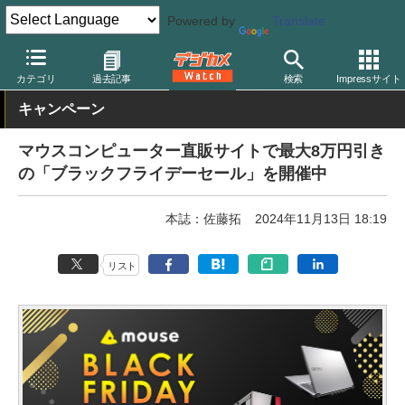
Powered by
Translate
デジカメ Watch
PC/モバイル関連
PC
カテゴリ
過去記事
検索
Impressサイト
キャンペーン
マウスコンピューター直販サイトで最大8万円引き
の「ブラックフライデーセール」を開催中
本誌：佐藤拓
2024年11月13日 18:19
リスト