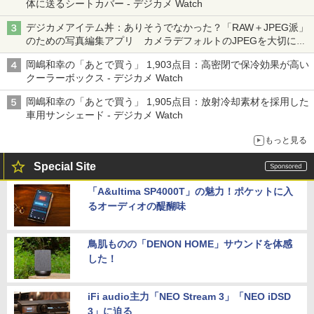
体に送るシートカバー - デジカメ Watch
デジカメアイテム丼：ありそうでなかった？「RAW＋JPEG派」
のための写真編集アプリ カメラデフォルトのJPEGを大切にす
る「Filmator」
岡嶋和幸の「あとで買う」 1,903点目：高密閉で保冷効果が高い
クーラーボックス - デジカメ Watch
岡嶋和幸の「あとで買う」 1,905点目：放射冷却素材を採用した
車用サンシェード - デジカメ Watch
もっと見る
Special Site
「A&ultima SP4000T」の魅力！ポケットに入
るオーディオの醍醐味
鳥肌ものの「DENON HOME」サウンドを体感
した！
iFi audio主力「NEO Stream 3」「NEO iDSD
3」に迫る