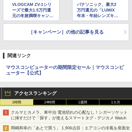
VLOGCAM ZV-1シリ
パナソニック、最大2
ーズで最大1.5万円還
万円還元の「LUMIX
元の冬旅満喫キャンペ
年末・年始レンズキャ
ーン
ッシュバックキャンペ
ーン」
［キャンペーン］の他の記事を見る
関連リンク
マウスコンピューターの期間限定セール｜マウスコンピ
ューター【公式】
アクセスランキング
1時間
24時間
1週間
1カ月
クルマとカメラ、車中泊 電池切れの心配なし！シガーソケット
に挿すだけで「探す」が使えるスマートタグ - デジカメ Watch
岡嶋和幸の「あとで買う」 1,906点目：エアコンの冷風を座面全