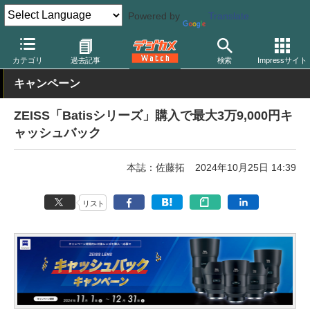
Powered by
Translate
デジカメ Watch
レンズ
交換レンズ
カールツァイス
カテゴリ
過去記事
検索
Impressサイト
キャンペーン
ZEISS「Batisシリーズ」購入で最大3万9,000円キ
ャッシュバック
本誌：佐藤拓
2024年10月25日 14:39
リスト