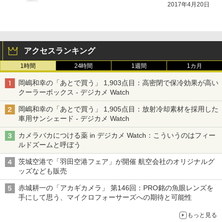
2017年4月20日
アクセスランキング
1時間
24時間
1週間
1カ月
岡嶋和幸の「あとで買う」 1,903点目：高密閉で保冷効果が高い
クーラーボックス - デジカメ Watch
岡嶋和幸の「あとで買う」 1,905点目：放射冷却素材を採用した
車用サンシェード - デジカメ Watch
カメラバカにつける薬 in デジカメ Watch：こういうのはフィー
ルドズームと呼ぼう
茨城空港で「羽田空港フェア」が開催 航空会社のオリジナルグ
ッズなども販売
赤城耕一の「アカギカメラ」 第146回：PRO銘の魚眼レンズを
手にして思う、マイクロフォーサーズへの期待と可能性
もっと見る