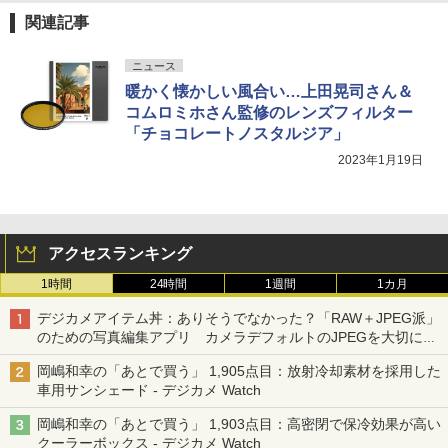
関連記事
ニュース
暖かく懐かしい風合い…上田晃司さん＆
コムロミホさん監修のレンズフィルター
「チョコレートノスタルジア」
2023年1月19日
アクセスランキング
1時間
24時間
1週間
1カ月
デジカメアイテム丼：ありそうでなかった？「RAW＋JPEG派」
のための写真編集アプリ カメラデフォルトのJPEGを大切にす
る「Filmator」
岡嶋和幸の「あとで買う」 1,905点目：放射冷却素材を採用した
車用サンシェード - デジカメ Watch
岡嶋和幸の「あとで買う」 1,903点目：高密閉で保冷効果が高い
クーラーボックス - デジカメ Watch