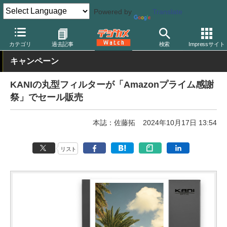
Powered by
Translate
デジカメ Watch
レンズ
レンズフィルター
カニ
カテゴリ
過去記事
検索
Impressサイト
キャンペーン
KANIの丸型フィルターが「Amazonプライム感謝
祭」でセール販売
本誌：佐藤拓
2024年10月17日 13:54
リスト