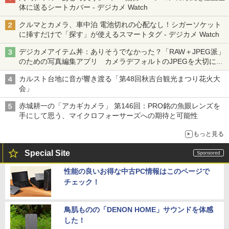
体に送るシートカバー - デジカメ Watch
クルマとカメラ、車中泊 電池切れの心配なし！シガーソケット
に挿すだけで「探す」が使えるスマートタグ - デジカメ Watch
デジカメアイテム丼：ありそうでなかった？「RAW＋JPEG派」
のための写真編集アプリ カメラデフォルトのJPEGを大切にす
る「Filmator」
カルスト台地に音が響き渡る「第48回秋吉台観光まつり花火大
会」
赤城耕一の「アカギカメラ」 第146回：PRO銘の魚眼レンズを
手にして思う、マイクロフォーサーズへの期待と可能性
もっと見る
Special Site
性能の良いお得な中古PC情報はこのページで
チェック！
鳥肌ものの「DENON HOME」サウンドを体感
した！