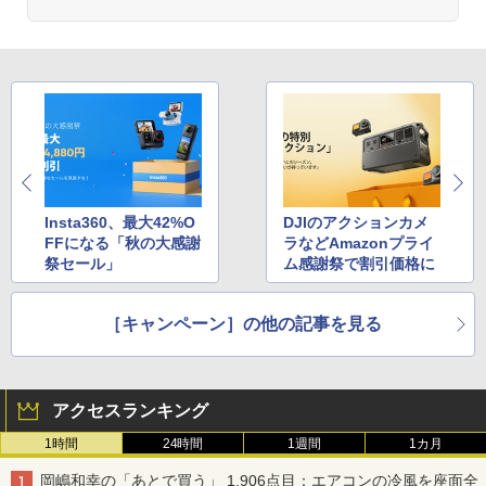
Insta360、最大42%O
DJIのアクションカメ
FFになる「秋の大感謝
ラなどAmazonプライ
祭セール」
ム感謝祭で割引価格に
［キャンペーン］の他の記事を見る
アクセスランキング
1時間
24時間
1週間
1カ月
岡嶋和幸の「あとで買う」 1,906点目：エアコンの冷風を座面全