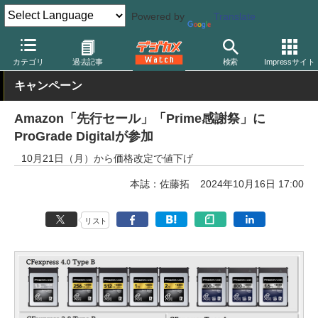
Powered by
Translate
デジカメ Watch
撮影用品
記録メディア/カードリーダー
ProGra
カテゴリ
過去記事
検索
Impressサイト
キャンペーン
Amazon「先行セール」「Prime感謝祭」に
ProGrade Digitalが参加
10月21日（月）から価格改定で値下げ
本誌：佐藤拓
2024年10月16日 17:00
リスト