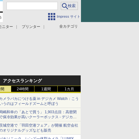
Impress サイト
全カテゴリ
モニター
プリンター
アクセスランキング
時間
24時間
1週間
1カ月
カメラバカにつける薬 in デジカメ Watch：こう
いうのはフィールドズームと呼ぼう
岡嶋和幸の「あとで買う」 1,903点目：高密閉
で保冷効果が高いクーラーボックス - デジカメ
Watch
茨城空港で「羽田空港フェア」が開催 航空会社
のオリジナルグッズなども販売
パナソニック、レンズ一体型カメラ「LUMIX