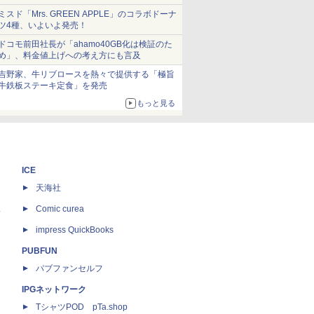
ミスド「Mrs. GREEN APPLE」のコラボドーナ
ツ4種、いよいよ発売！
ドコモ前田社長が「ahamo40GB化は検証のた
め」、料金値上げへの考え方にも言及
吉野家、牛リブロースを熱々で提供する「極旨
牛鉄板ステーキ定食」を発売
もっと見る
ICE
天海社
ス
Comic curea
impress QuickBooks
PUBFUN
パブファンセルフ
IPGネットワーク
TシャツPOD pTa.shop