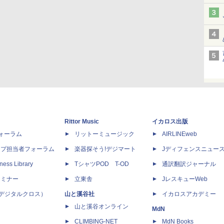
Rittor Music
イカロス出版
dフォーラム
リットーミュージック
AIRLINEweb
ップ担当者フォーラム
楽器探そう!デジマート
Jディフェンスニュー
ness Library
TシャツPOD T-OD
通訳翻訳ジャーナル
セミナー
立東舎
JレスキューWeb
 X（デジタルクロス）
山と溪谷社
イカロスアカデミー
山と溪谷オンライン
MdN
CLIMBING-NET
MdN Books