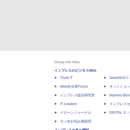
Group site links
インプレスのビジネスWeb
Think IT
SmartGri
Web担当者Forum
ネットショ
インプレス総合研究所
Impress Busi
IT Leaders
インプレス
ドローンジャーナル
DIGITAL
ネッ担お悩み相談室