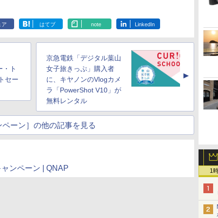
ェア
はてブ
note
LinkedIn
日
京急電鉄「デジタル葉山
ー・ト
女子旅きっぷ」購入者
▲
トセー
に、キヤノンのVlogカメ
ラ「PowerShot V10」が
無料レンタル
ンペーン］の他の記事を見る
ンペーン | QNAP
1