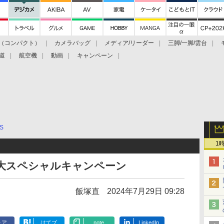
（コンパクト）
カメラバッグ
メディア/リーダー
三脚/一脚/雲台
道
航空機
動画
キャンペーン
S
1
念2大スペシャルキャンペーン
飯塚直
2024年7月29日 09:28
ェア
はてブ
note
LinkedIn