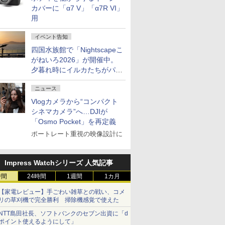
カバーに「α7 V」「α7R VI」
用
イベント告知
四国水族館で「Nightscapeこ
がねいろ2026」が開催中。
夕暮れ時にイルカたちがパフ
ォーマンスを繰り広げる
ニュース
Vlogカメラから“コンパクト
シネマカメラ”へ…DJIが
「Osmo Pocket」を再定義
ポートレート重視の映像設計に
Impress Watchシリーズ 人気記事
時間
24時間
1週間
1カ月
【家電レビュー】手ごわい雑草との戦い、コメ
リの草刈機で完全勝利 掃除機感覚で使えた
NTT島田社長、ソフトバンクのセブン出資に「d
ポイント使えるようにして」