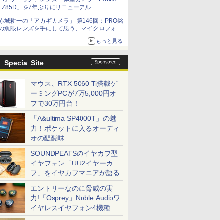
FZ85D」を7年ぶりにリニューアル
赤城耕一の「アカギカメラ」 第146回：PRO銘
の魚眼レンズを手にして思う、マイクロフォー
サーズへの期待と可能性
もっと見る
Special Site
マウス、RTX 5060 Ti搭載ゲ
ーミングPCが7万5,000円オ
フで30万円台！
「A&ultima SP4000T」の魅
力！ポケットに入るオーディ
オの醍醐味
SOUNDPEATSのイヤカフ型
イヤフォン「UU2イヤーカ
フ」をイヤカフマニアが語る
エントリーなのに脅威の実
力!「Osprey」Noble Audioワ
イヤレスイヤフォン4機種を
一気に聴く