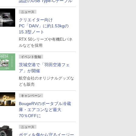
認証のUSB Type-Cケーブル
ニュース
クリエイター向け
PC「DAIV」に約1.53kgの
15.3型ノート
RTX 50シリーズや有機ELパネ
ルなどを採用
イベント告知
茨城空港で「羽田空港フェ
ア」が開催
航空会社のオリジナルグッズな
ども販売
キャンペーン
BougeRVのポータブル冷蔵
庫・エアコンなど最大
70％OFFに
ニュース
ボディを傷から守るイージー