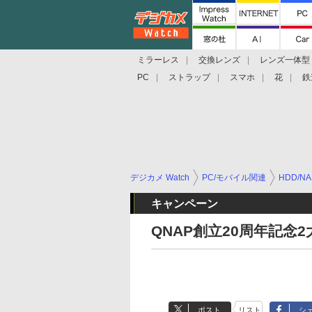
ミラーレス
交換レンズ
レンズ一体型
PC
ストラップ
スマホ
花
鉄
デジカメ Watch
PC/モバイル関連
HDD/NA
キャンペーン
QNAP創立20周年記
ポスト
リスト
シ