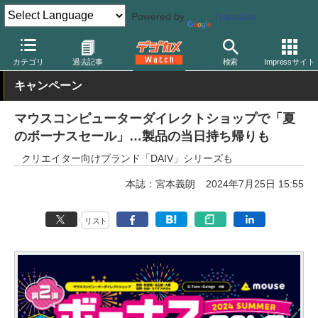
Powered by
Translate
デジカメ Watch
PC/モバイル関連
PC
カテゴリ
過去記事
検索
Impressサイト
キャンペーン
マウスコンピューターダイレクトショップで「夏
のボーナスセール」…製品の当日持ち帰りも
クリエイター向けブランド「DAIV」シリーズも
本誌：宮本義朗
2024年7月25日 15:55
リスト