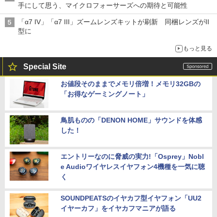
手にして思う、マイクロフォーサーズへの期待と可能性
「α7 IV」「α7 III」ズームレンズキットが刷新 同梱レンズがII
型に
もっと見る
Special Site
お値段そのままでメモリ倍増！メモリ32GBの
「お得なゲーミングノート」
鳥肌ものの「DENON HOME」サウンドを体感
した！
エントリーなのに脅威の実力!「Osprey」Nobl
e Audioワイヤレスイヤフォン4機種を一気に聴
く
SOUNDPEATSのイヤカフ型イヤフォン「UU2
イヤーカフ」をイヤカフマニアが語る