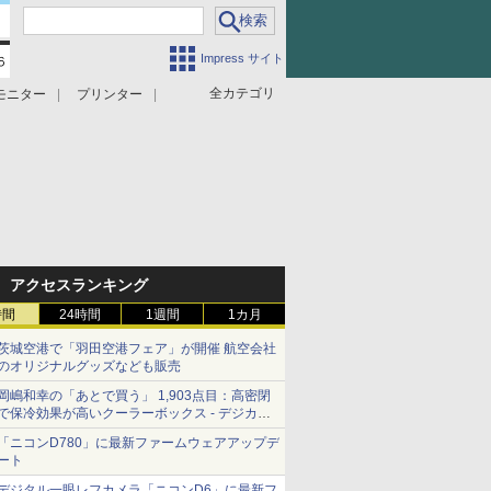
Impress サイト
全カテゴリ
モニター
プリンター
アクセスランキング
時間
24時間
1週間
1カ月
茨城空港で「羽田空港フェア」が開催 航空会社
のオリジナルグッズなども販売
岡嶋和幸の「あとで買う」 1,903点目：高密閉
で保冷効果が高いクーラーボックス - デジカメ
Watch
「ニコンD780」に最新ファームウェアアップデ
ート
デジタル一眼レフカメラ「ニコンD6」に最新フ