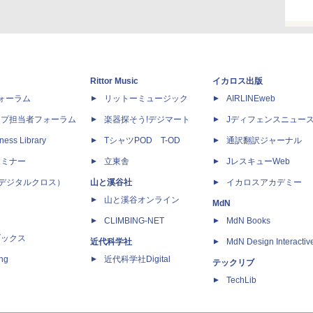
Rittor Music
イカロス出版
dフォーラム
リットーミュージック
AIRLINEweb
ップ担当者フォーラム
楽器探そう!デジマート
Jディフェンスニュー
ness Library
TシャツPOD T-OD
通訳翻訳ジャーナル
セミナー
立東舎
JレスキューWeb
 X（デジタルクロス）
山と溪谷社
イカロスアカデミー
山と溪谷オンライン
MdN
CLIMBING-NET
MdN Books
ブックス
近代科学社
MdN Design Interactiv
ing
近代科学社Digital
テックリブ
TechLib