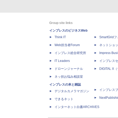
Group site links
インプレスのビジネスWeb
Think IT
SmartGri
Web担当者Forum
ネットショ
インプレス総合研究所
Impress Busi
IT Leaders
インプレス
ドローンジャーナル
DIGITAL
ネッ担お悩み相談室
インプレスの本と雑誌
インプレス
デジタルカメラマガジン
NextPublish
できるネット
インターネット白書ARCHIVES