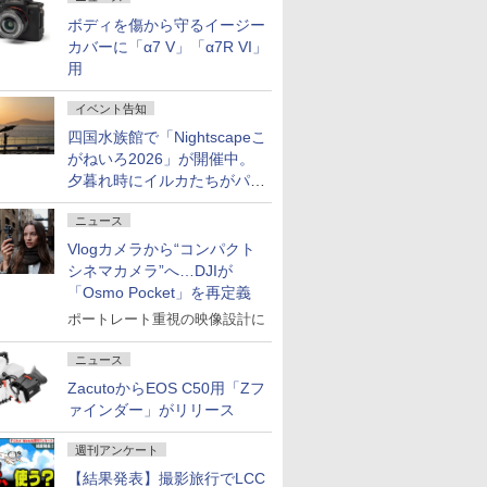
ボディを傷から守るイージー
カバーに「α7 V」「α7R VI」
用
イベント告知
四国水族館で「Nightscapeこ
がねいろ2026」が開催中。
夕暮れ時にイルカたちがパフ
ォーマンスを繰り広げる
ニュース
Vlogカメラから“コンパクト
シネマカメラ”へ…DJIが
「Osmo Pocket」を再定義
ポートレート重視の映像設計に
ニュース
ZacutoからEOS C50用「Zフ
ァインダー」がリリース
週刊アンケート
【結果発表】撮影旅行でLCC