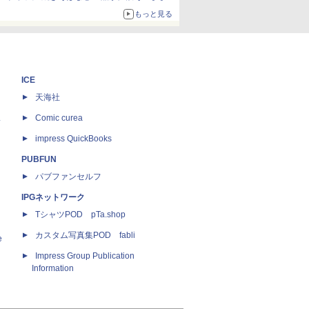
ボリュームアップ
もっと見る
ICE
天海社
ス
Comic curea
impress QuickBooks
PUBFUN
パブファンセルフ
IPGネットワーク
TシャツPOD pTa.shop
カスタム写真集POD fabli
e
Impress Group Publication
Information