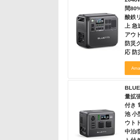
間80
酸鉄リ
上 急
アウ
防災グ
応 
BLUE
量拡張
付き
池 小
ウト
中泊/