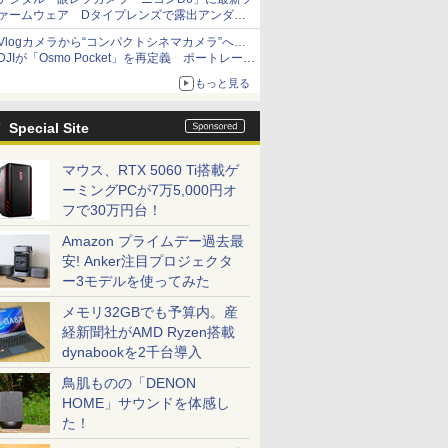
ァームウェア Dタイプレンズで露出アンダー
になる現象の修正など
Vlogカメラから“コンパクトシネマカメラ”へ…
DJIが「Osmo Pocket」を再定義 ポートレート
重視の映像設計に
もっと見る
Special Site
マウス、RTX 5060 Ti搭載ゲ
ーミングPCが7万5,000円オ
フで30万円台！
Amazon プライムデー過去最
安! Anker注目プロジェクタ
ー3モデルを使ってみた
メモリ32GBでも予算内。産
経新聞社がAMD Ryzen搭載
dynabookを2千台導入
鳥肌ものの「DENON
HOME」サウンドを体感し
た！