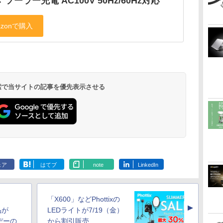
 ソーラー充電 AC100V 50Hz/60Hz対応
 検索で当サイトの記事を優先表示させる
ェア
はてブ
note
LinkedIn
「X600」などPhottixの
▲
品が
LEDライトが7/19（金）
ムデーの
から割引販売