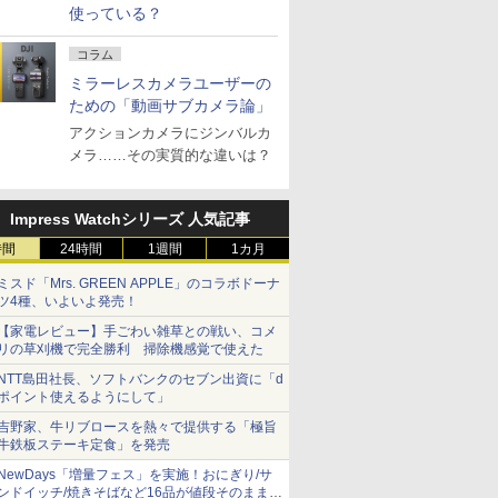
使っている？
コラム
ミラーレスカメラユーザーの
ための「動画サブカメラ論」
アクションカメラにジンバルカ
メラ……その実質的な違いは？
Impress Watchシリーズ 人気記事
時間
24時間
1週間
1カ月
ミスド「Mrs. GREEN APPLE」のコラボドーナ
ツ4種、いよいよ発売！
【家電レビュー】手ごわい雑草との戦い、コメ
リの草刈機で完全勝利 掃除機感覚で使えた
NTT島田社長、ソフトバンクのセブン出資に「d
ポイント使えるようにして」
吉野家、牛リブロースを熱々で提供する「極旨
牛鉄板ステーキ定食」を発売
NewDays「増量フェス」を実施！おにぎり/サ
ンドイッチ/焼きそばなど16品が値段そのままで