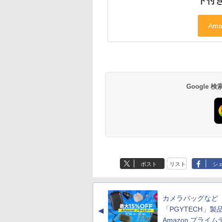
ト付き
Google
ポスト
リスト
シ
カメラバッグなど
「PGYTECH」製
▲
Amazon プライ