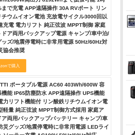
%まで充電 APP遠隔操作 30A RVポート リン
チウムイオン電池 充放電サイクル3000回以
速充電 電力リフト 純正弦波 MPPT制御 家庭
トドア両用バックアップ電源 キャンプ/車中泊/
ッズ/地震停電時に非常用電源 50Hz/60Hz対
防災協会推奨
TTI ポータブル電源 AC60 403Wh/600W 容
機能 IP65防塵防水 APP遠隔操作 UPS機能
 電力リフト機能付 リン酸鉄リチウムイオン電
型軽量 純正弦波 MPPT制御方式採用 家庭ア
ドア両用バックアップバッテリー キャンプ/車
防災グッズ/地震停電時に非常用電源 LEDライ