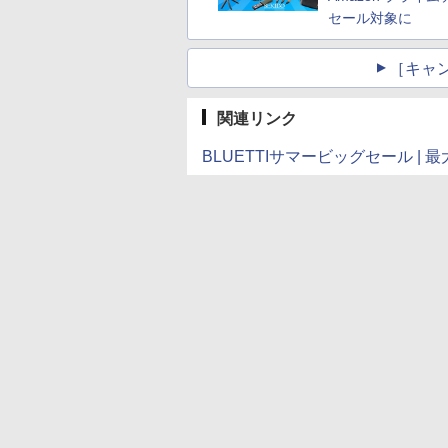
セール対象に
［キャ
関連リンク
BLUETTIサマービッグセール | 